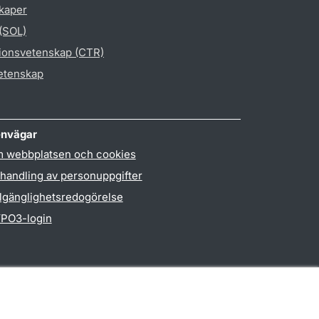
skaper
 (SOL)
gionsvetenskap (CTR)
vetenskap
nvägar
 webbplatsen och cookies
handling av personuppgifter
llgänglighetsredogörelse
PO3-login