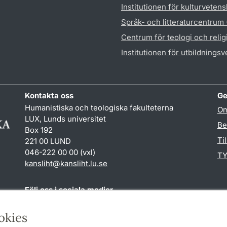
Institutionen för kulturveten
Språk- och litteraturcentrum
Centrum för teologi och reli
Institutionen för utbildnings
Kontakta oss
Ge
Humanistiska och teologiska fakulteterna
Om
LUX, Lunds universitet
Be
Box 192
Ti
221 00 LUND
046-222 00 00 (vxl)
TY
kansliht
@
kansliht.lu
.
se
Följ oss i sociala medier
Facebook
Youtube
okies