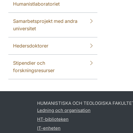
Humanistlaboratoriet
Samarbetsprojekt med andra
universitet
Hedersdoktorer
Stipendier och
forskningsresurser
HUMANISTISKA OCH TEOLOGISKA FAKULTE
Ledning och organisation
HT-biblioteken
IT-enheten