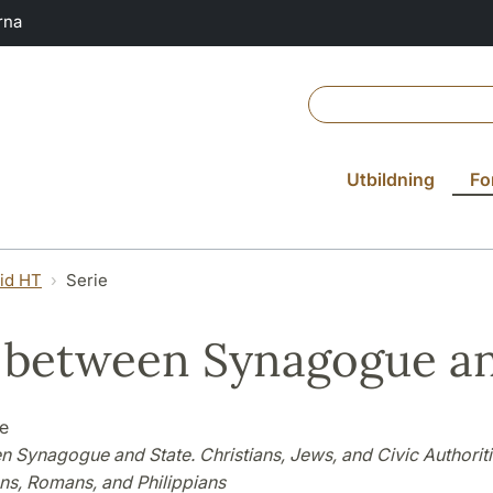
rna
Utbildning
Fo
vid HT
Serie
 between Synagogue an
e
 Synagogue and State. Christians, Jews, and Civic Authoritie
ns, Romans, and Philippians