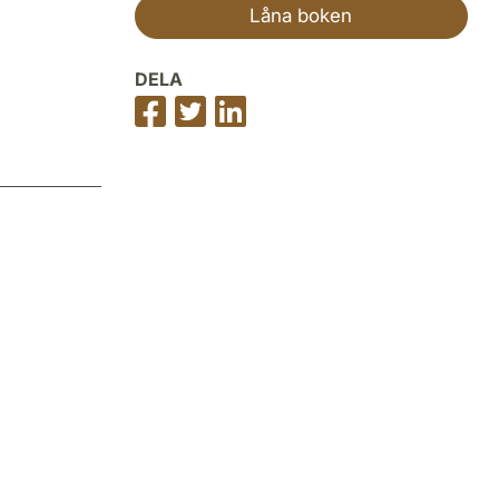
Låna boken
DELA
Dela
Dela
Dela
på
på
på
Facebook
Twitter
LinkedIn