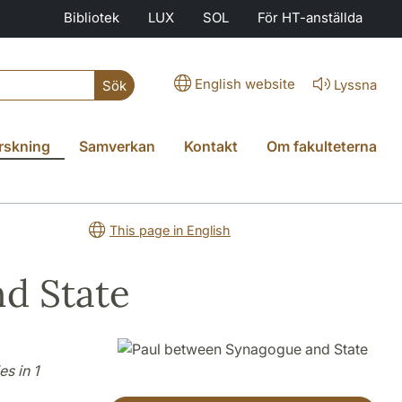
Bibliotek
LUX
SOL
För HT-anställda
English website
Lyssna
Sök
rskning
Samverkan
Kontakt
Om fakulteterna
This page in English
d State
s in 1