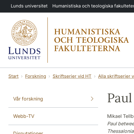
Hoppa till huvudinnehåll
Lunds universitet
Humanistiska och teologiska fakultete
Start
Forskning
Skriftserier vid HT
Alla skriftserier 
Paul
Vår forskning
Webb-TV
Mikael Tellb
Paul between
Thessalonia
Disputationer