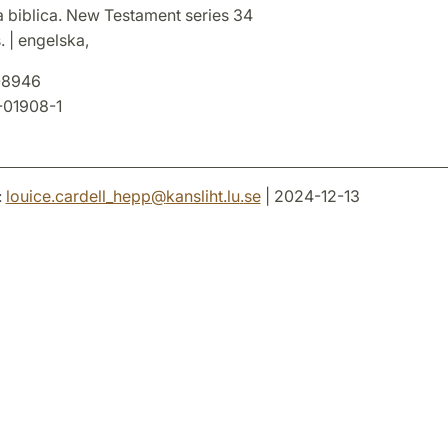
 biblica. New Testament series 34
. | engelska,
-8946
-01908-1
:
louice.cardell_hepp
@
kansliht.lu
.
se
| 2024-12-13