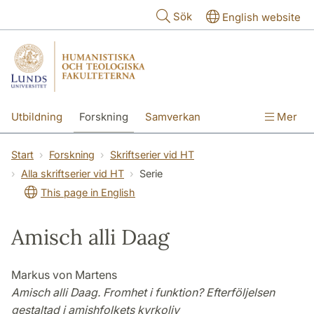
Hoppa till huvudinnehåll
Sök
English website
Utbildning
Forskning
Samverkan
Mer
Kontakt
Om fakulteterna
Start
Forskning
Skriftserier vid HT
Alla skriftserier vid HT
Serie
This page in English
Amisch alli Daag
Markus von Martens
Amisch alli Daag. Fromhet i funktion? Efterföljelsen
gestaltad i amishfolkets kyrkoliv