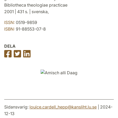
Bibliotheca theologiae practicae
2001 | 431 s. | svenska,
ISSN:
0519-9859
ISBN:
91-88553-07-8
DELA
Dela
Dela
Dela
på
på
på
Facebook
Twitter
LinkedIn
Sidansvarig:
louice.cardell_hepp
@
kansliht.lu
.
se
| 2024-
12-13