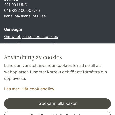
221 00 LUND
046-222 00 00 (vxl)
kansliht
@
kansliht.lu
.
se
Genvägar
Om webbplatsen och cookies
Behandling av personuppgifter
Tillgänglighetsredogörelse
Användning av cookies
TYPO3-login
Lunds universitet använder cookies för att se till att
webbplatsen fungerar korrekt och för att förbättra din
Följ oss i sociala medier
upplevelse.
Facebook
Youtube
Läs mer i vår cookiepolicy
Godkänn alla kakor
Samarbeten och nätverk