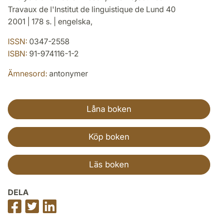
Travaux de l'Institut de linguistique de Lund 40
2001 | 178 s. | engelska,
ISSN:
0347-2558
ISBN:
91-974116-1-2
Ämnesord:
antonymer
Låna boken
Köp boken
Läs boken
DELA
Dela
Dela
Dela
på
på
på