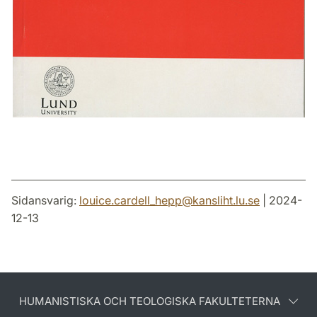
Sidansvarig:
louice.cardell_hepp
@
kansliht.lu
.
se
| 2024-
12-13
HUMANISTISKA OCH TEOLOGISKA FAKULTETERNA