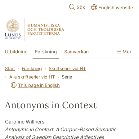
Hoppa till huvudinnehåll
Sök
English website
Utbildning
Forskning
Samverkan
Mer
Kontakt
Om fakulteterna
Start
Forskning
Skriftserier vid HT
Alla skriftserier vid HT
Serie
This page in English
Antonyms in Context
Caroline Willners
Antonyms in Context. A Corpus-Based Semantic
Analysis of Swedish Descriptive Adjectives