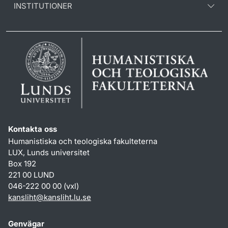
INSTITUTIONER
Kontakta oss
Humanistiska och teologiska fakulteterna
LUX, Lunds universitet
Box 192
221 00 LUND
046-222 00 00 (vxl)
kansliht
@
kansliht.lu
.
se
Genvägar