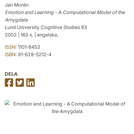
Jan Morén
Emotion and Learning - A Computational Model of the
Amygdala
Lund University Cognitive Studies 93
2002 | 160 s. | engelska,
ISSN:
1101-8453
ISBN:
91-628-5212-4
DELA
Dela
Dela
Dela
på
på
på
Facebook
Twitter
LinkedIn