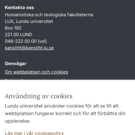
Kontakta oss
Humanistiska och teologiska fakulteterna
LUX, Lunds universitet
Box 192
221 00 LUND
046-222 00 00 (vxl)
kansliht
@
kansliht.lu
.
se
Genvägar
Om webbplatsen och cookies
Behandling av personuppgifter
Tillgänglighetsredogörelse
Användning av cookies
TYPO3-login
Lunds universitet använder cookies för att se till att
webbplatsen fungerar korrekt och för att förbättra din
Följ oss i sociala medier
upplevelse.
Facebook
Youtube
Läs mer i vår cookiepolicy