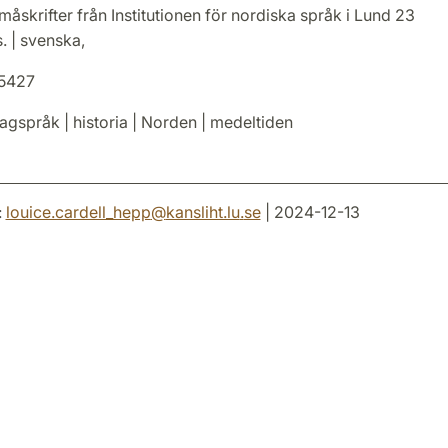
åskrifter från Institutionen för nordiska språk i Lund 23
. | svenska,
5427
agspråk | historia | Norden | medeltiden
:
louice.cardell_hepp
@
kansliht.lu
.
se
| 2024-12-13