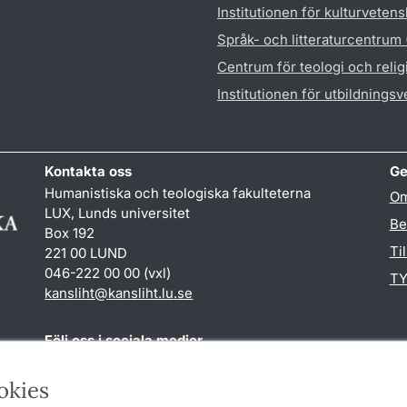
Institutionen för kulturveten
Språk- och litteraturcentrum
Centrum för teologi och reli
Institutionen för utbildnings
Kontakta oss
Ge
Humanistiska och teologiska fakulteterna
Om
LUX, Lunds universitet
Be
Box 192
Ti
221 00 LUND
046-222 00 00 (vxl)
TY
kansliht
@
kansliht.lu
.
se
Följ oss i sociala medier
Facebook
Youtube
okies