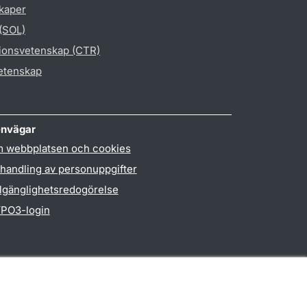
skaper
 (SOL)
gionsvetenskap (CTR)
vetenskap
nvägar
 webbplatsen och cookies
handling av personuppgifter
llgänglighetsredogörelse
PO3-login