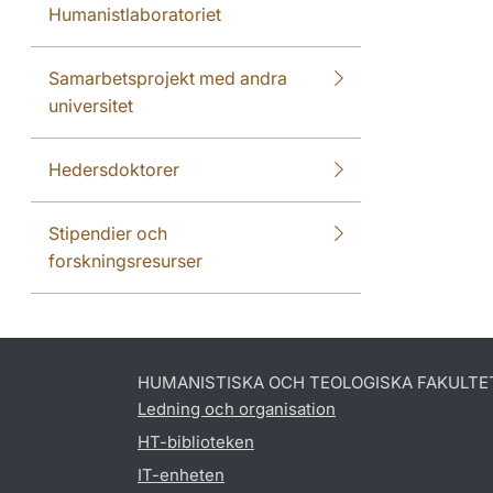
Humanistlaboratoriet
Samarbetsprojekt med andra
universitet
Hedersdoktorer
Stipendier och
forskningsresurser
HUMANISTISKA OCH TEOLOGISKA FAKULTE
Ledning och organisation
HT-biblioteken
IT-enheten