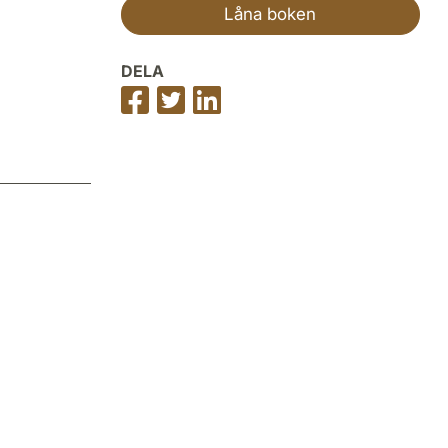
Låna boken
DELA
Dela
Dela
Dela
på
på
på
Facebook
Twitter
LinkedIn