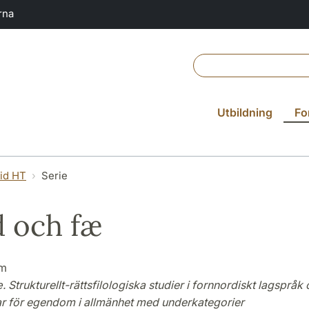
rna
Utbildning
Fo
vid HT
Serie
 och fæ
öm
 Strukturellt-rättsfilologiska studier i fornnordiskt lagspråk 
r för egendom i allmänhet med underkategorier