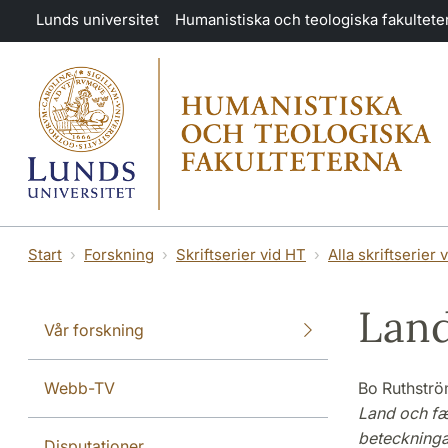
Hoppa till huvudinnehåll
Lunds universitet
Humanistiska och teologiska fakultete
Start
Forskning
Skriftserier vid HT
Alla skriftserier 
Land
Vår forskning
Webb-TV
Bo Ruthstr
Land och fæ.
beteckninga
Disputationer