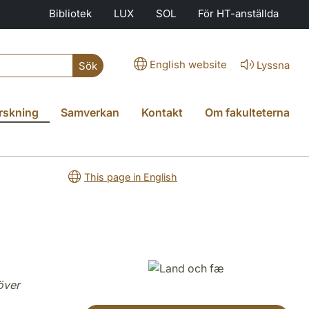
Bibliotek
LUX
SOL
För HT-anställda
English website
Lyssna
Sök
rskning
Samverkan
Kontakt
Om fakulteterna
This page in English
över