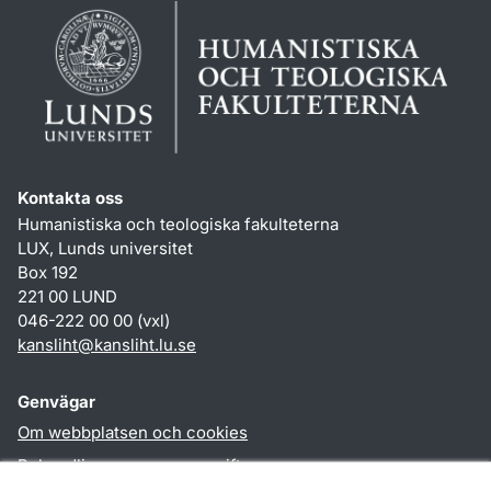
Kontakta oss
Humanistiska och teologiska fakulteterna
LUX, Lunds universitet
Box 192
221 00 LUND
046-222 00 00 (vxl)
kansliht
@
kansliht.lu
.
se
Genvägar
Om webbplatsen och cookies
Behandling av personuppgifter