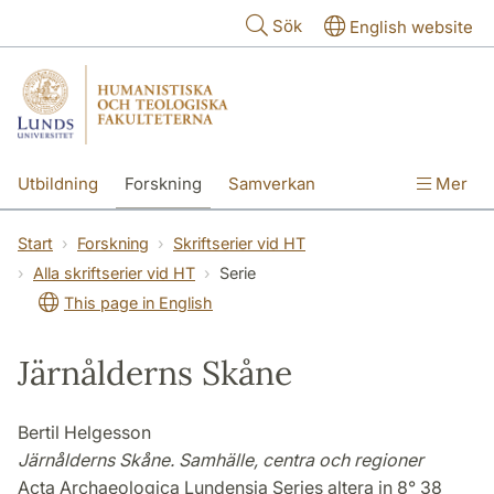
Hoppa till huvudinnehåll
Sök
English website
Utbildning
Forskning
Samverkan
Mer
Kontakt
Om fakulteterna
Start
Forskning
Skriftserier vid HT
Alla skriftserier vid HT
Serie
This page in English
Järnålderns Skåne
Bertil Helgesson
Järnålderns Skåne. Samhälle, centra och regioner
Acta Archaeologica Lundensia Series altera in 8° 38