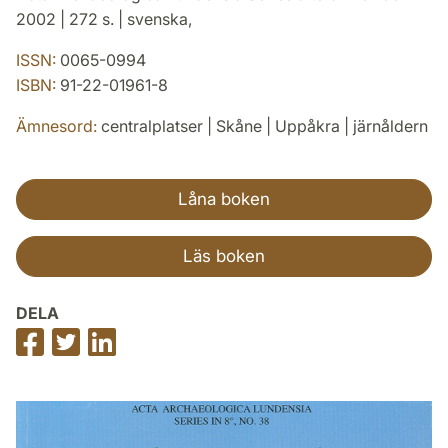
2002 | 272 s. | svenska,
ISSN:
0065-0994
ISBN:
91-22-01961-8
Ämnesord:
centralplatser | Skåne | Uppåkra | järnåldern
Låna boken
Läs boken
DELA
Dela
Dela
Dela
på
på
på
Facebook
Twitter
LinkedIn