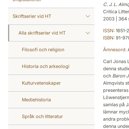
C. J. L. Alm
Critica Litt
Skriftserier vid HT
2003 | 364 s
ISSN:
1651-
Alla skriftserier vid HT
ISBN:
91-97
Filosofi och religion
Ämnesord:
A
Carl Jonas L
Historia och arkeologi
denna studi
och
Baron J
Kulturvetenskaper
Almqvists s
presenteras
Löwenstjern
Mediehistoria
samlas på Ja
lämnar mycket
Språk och litteratur
andra probl
denna unders