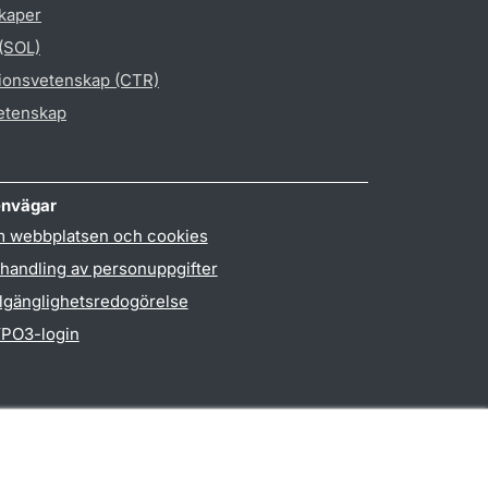
skaper
 (SOL)
gionsvetenskap (CTR)
vetenskap
nvägar
 webbplatsen och cookies
handling av personuppgifter
llgänglighetsredogörelse
PO3-login