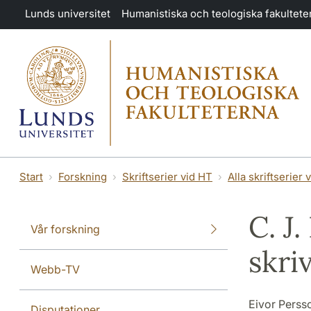
Hoppa till huvudinnehåll
Lunds universitet
Humanistiska och teologiska fakultete
Start
Forskning
Skriftserier vid HT
Alla skriftserier 
C. J
Vår forskning
skri
Webb-TV
Eivor Perss
Disputationer