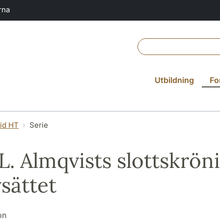
rna
Utbildning
Fo
vid HT
Serie
. L. Almqvists slottskrö
vsättet
on