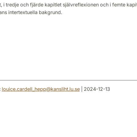
 i tredje och fjärde kapitlet självreflexionen och i femte kapit
ans intertextuella bakgrund.
:
louice.cardell_hepp
@
kansliht.lu
.
se
| 2024-12-13