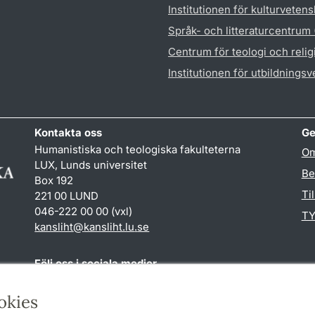
Institutionen för kulturveten
Språk- och litteraturcentrum
Centrum för teologi och reli
Institutionen för utbildnings
Kontakta oss
Ge
Humanistiska och teologiska fakulteterna
Om
LUX, Lunds universitet
Be
Box 192
Ti
221 00 LUND
046-222 00 00 (vxl)
TY
kansliht
@
kansliht.lu
.
se
Följ oss i sociala medier
Facebook
Youtube
okies