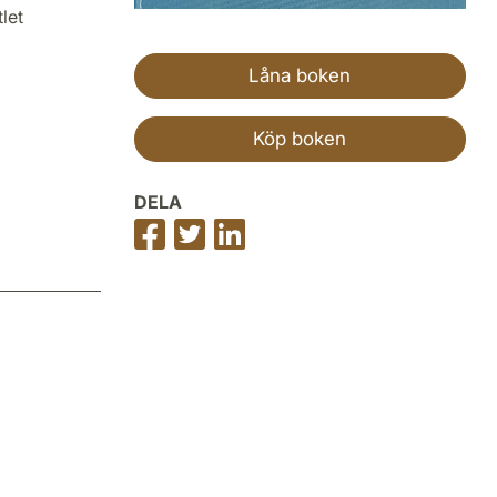
let
Låna boken
Köp boken
DELA
Dela
Dela
Dela
på
på
på
Facebook
Twitter
LinkedIn