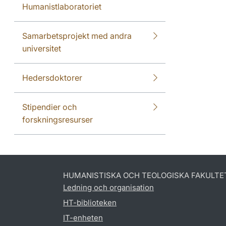
Humanistlaboratoriet
Samarbetsprojekt med andra
universitet
Hedersdoktorer
Stipendier och
forskningsresurser
HUMANISTISKA OCH TEOLOGISKA FAKULTE
Ledning och organisation
HT-biblioteken
IT-enheten