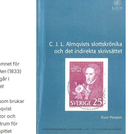
ämnet för
den
(1833)
går i
et
 som brukar
mqvist
åtor och
trum för
pitlet