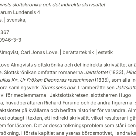
qvists slottskrönika och det indirekta skrivsättet
erarum Lundensis 4
. | svenska,
2367
0946-3-3
lmqvist, Carl Jonas Love, | berättarteknik | estetik
ove Almqvists slottskrönika och det indirekta skrivsättet är 
e. Slottskrönikan omfattar romanerna
Jaktslottet
(1833),
Hin
ulius K*. Ur Fröken Eleonoras reseminnen
(1835), som alla in
tora samlingsverk
Törnrosens bok
. I ramberättelsen
Jaktslott
 vi för medlemmarna i Jaktslottskretsen, slottsherren Hugo
a, huvudberättaren Richard Furumo och de andra figurerna,
ktslottet på kvällarna och berätta historier för varandra. Al
 outsagt i texten, ett indirekt skrivsätt, vilket resulterar i g
em för läsaren. Det är dessa tolkningsproblem som står i cen
ökning. I första kapitlet analyseras bördsmotivet, i andra ka