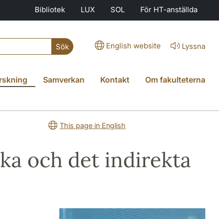
Bibliotek
LUX
SOL
För HT-anställda
English website
Lyssna
Sök
rskning
Samverkan
Kontakt
Om fakulteterna
This page in English
nika och det indirekta