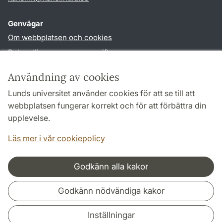
Genvägar
Om webbplatsen och cookies
Behandling av personuppgifter
Tillgänglighetsredogörelse
Användning av cookies
TYPO3-login
Lunds universitet använder cookies för att se till att
webbplatsen fungerar korrekt och för att förbättra din
Följ oss i sociala medier
upplevelse.
Facebook
Youtube
Läs mer i vår cookiepolicy
Godkänn alla kakor
Samarbeten och nätverk
Godkänn nödvändiga kakor
Inställningar