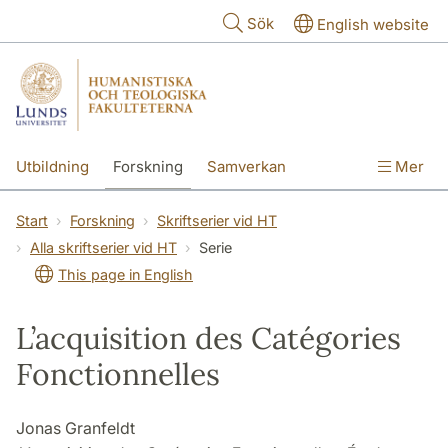
Hoppa till huvudinnehåll
Sök
English website
Utbildning
Forskning
Samverkan
Mer
Kontakt
Om fakulteterna
Start
Forskning
Skriftserier vid HT
Alla skriftserier vid HT
Serie
This page in English
L’acquisition des Catégories
Fonctionnelles
Jonas Granfeldt