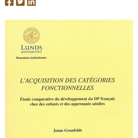
på
på
på
Facebook
Twitter
LinkedIn