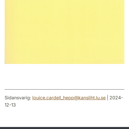
Sidansvarig:
louice.cardell_hepp
@
kansliht.lu
.
se
| 2024-
12-13