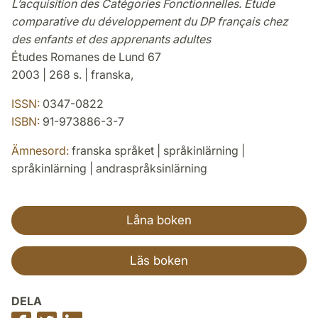
L’acquisition des Catégories Fonctionnelles. Étude
comparative du développement du DP français chez
des enfants et des apprenants adultes
Études Romanes de Lund 67
2003 | 268 s. | franska,
ISSN:
0347-0822
ISBN:
91-973886-3-7
Ämnesord:
franska språket | språkinlärning |
språkinlärning | andraspråksinlärning
Låna boken
Läs boken
DELA
Dela
Dela
Dela