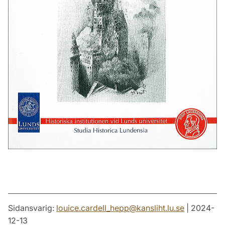
Sidansvarig:
louice.cardell_hepp
@
kansliht.lu
.
se
| 2024-
12-13