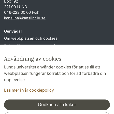
Box 192
221 00 LUND
046-222 00 00 (vxl)
kansliht
@
kansliht.lu
.
se
Genvägar
Om webbplatsen och cookies
Behandling av personuppgifter
Tillgänglighetsredogörelse
Användning av cookies
TYPO3-login
Lunds universitet använder cookies för att se till att
webbplatsen fungerar korrekt och för att förbättra din
Följ oss i sociala medier
upplevelse.
Facebook
Youtube
Läs mer i vår cookiepolicy
Godkänn alla kakor
Samarbeten och nätverk