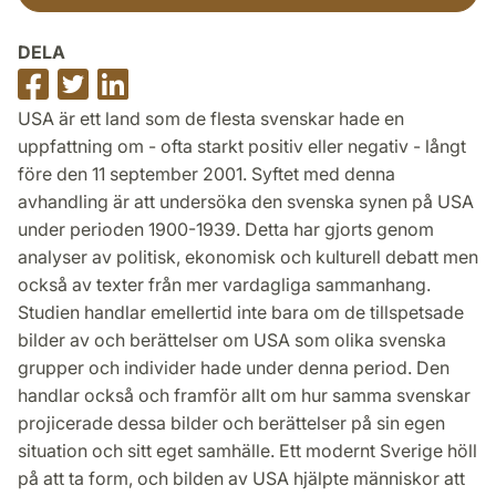
DELA
Dela
Dela
Dela
på
på
på
USA är ett land som de flesta svenskar hade en
Facebook
Twitter
LinkedIn
uppfattning om - ofta starkt positiv eller negativ - långt
före den 11 september 2001. Syftet med denna
avhandling är att undersöka den svenska synen på USA
under perioden 1900-1939. Detta har gjorts genom
analyser av politisk, ekonomisk och kulturell debatt men
också av texter från mer vardagliga sammanhang.
Studien handlar emellertid inte bara om de tillspetsade
bilder av och berättelser om USA som olika svenska
grupper och individer hade under denna period. Den
handlar också och framför allt om hur samma svenskar
projicerade dessa bilder och berättelser på sin egen
situation och sitt eget samhälle. Ett modernt Sverige höll
på att ta form, och bilden av USA hjälpte människor att