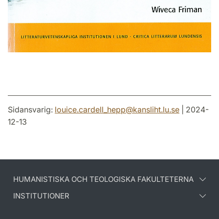
Sidansvarig:
louice.cardell_hepp
@
kansliht.lu
.
se
| 2024-
12-13
HUMANISTISKA OCH TEOLOGISKA FAKULTETERNA
INSTITUTIONER