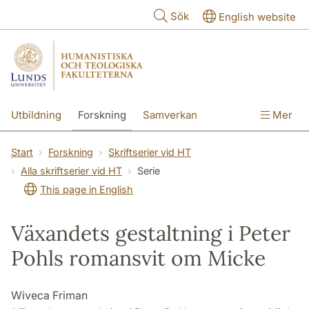
Hoppa till huvudinnehåll
Sök
English website
Utbildning
Forskning
Samverkan
Mer
Kontakt
Om fakulteterna
Start
Forskning
Skriftserier vid HT
Alla skriftserier vid HT
Serie
This page in English
Växandets gestaltning i Peter
Pohls romansvit om Micke
Wiveca Friman