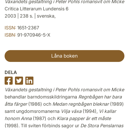
Växandets gestaltning i Peter Pohls romansvit om Micke
Critica Litterarum Lundensis 6
2003 | 238 s. | svenska,
ISSN:
1651-2367
ISBN:
91-970946-5-X
Låna boken
DELA
Dela
Dela
Dela
på
på
på
Växandets gestaltning i Peter Pohls romansvit om Micke
Facebook
Twitter
LinkedIn
behandlar barndomsskildringarna
Regnbågen har bara
åtta färger
(1986) och
Medan regnbågen bleknar
(1989)
samt ungdomsromanerna
Vilja växa
(1994),
Vi kallar
honom Anna
(1987) och
Klara papper är ett måste
(1998). Till sviten förbinds sagor ur
De Stora Penslarnas