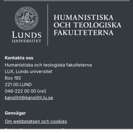
Kontakta oss
Humanistiska och teologiska fakulteterna
LUX, Lunds universitet
Box 192
221 00 LUND
046-222 00 00 (vxl)
kansliht
@
kansliht.lu
.
se
Genvägar
Om webbplatsen och cookies
Behandling av personuppgifter