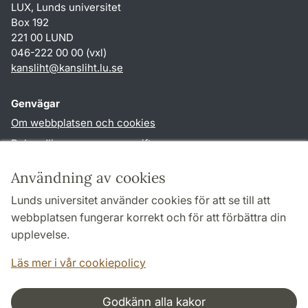
LUX, Lunds universitet
Box 192
221 00 LUND
046-222 00 00 (vxl)
kansliht
@
kansliht.lu
.
se
Genvägar
Om webbplatsen och cookies
Behandling av personuppgifter
Tillgänglighetsredogörelse
Användning av cookies
TYPO3-login
Lunds universitet använder cookies för att se till att
webbplatsen fungerar korrekt och för att förbättra din
Följ oss i sociala medier
upplevelse.
Facebook
Youtube
Läs mer i vår cookiepolicy
Godkänn alla kakor