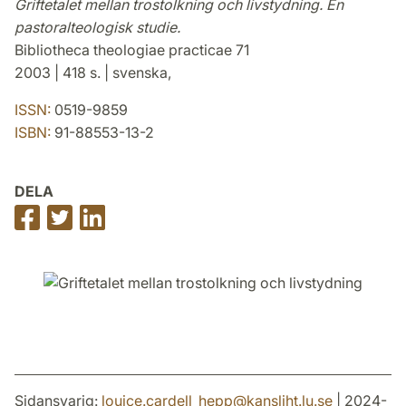
Griftetalet mellan trostolkning och livstydning. En
pastoralteologisk studie.
Bibliotheca theologiae practicae 71
2003 | 418 s. | svenska,
ISSN:
0519-9859
ISBN:
91-88553-13-2
DELA
Dela
Dela
Dela
på
på
på
Facebook
Twitter
LinkedIn
Sidansvarig:
louice.cardell_hepp
@
kansliht.lu
.
se
| 2024-