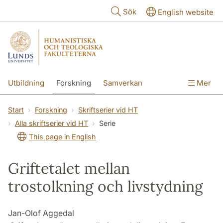
Hoppa till huvudinnehåll
Sök
English website
Utbildning
Forskning
Samverkan
Mer
Kontakt
Om fakulteterna
Start
Forskning
Skriftserier vid HT
Alla skriftserier vid HT
Serie
This page in English
Griftetalet mellan
trostolkning och livstydning
Jan-Olof Aggedal