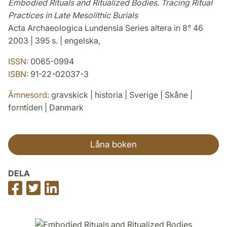
Embodied Rituals and Ritualized Bodies. Tracing Ritual
Practices in Late Mesolithic Burials
Acta Archaeologica Lundensia Series altera in 8° 46
2003 | 395 s. | engelska,
ISSN:
0065-0994
ISBN:
91-22-02037-3
Ämnesord:
gravskick | historia | Sverige | Skåne |
forntiden | Danmark
Låna boken
DELA
Dela
Dela
Dela
på
på
på
Facebook
Twitter
LinkedIn