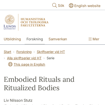
Hoppa till huvudinnehåll
Sök
English website
Utbildning
Forskning
Samverkan
Mer
Kontakt
Om fakulteterna
Start
Forskning
Skriftserier vid HT
Alla skriftserier vid HT
Serie
This page in English
Embodied Rituals and
Ritualized Bodies
Liv Nilsson Stutz