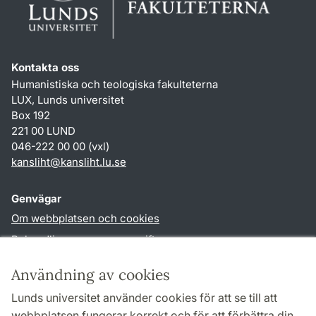
Kontakta oss
Humanistiska och teologiska fakulteterna
LUX, Lunds universitet
Box 192
221 00 LUND
046-222 00 00 (vxl)
kansliht
@
kansliht.lu
.
se
Genvägar
Om webbplatsen och cookies
Behandling av personuppgifter
Tillgänglighetsredogörelse
Användning av cookies
TYPO3-login
Lunds universitet använder cookies för att se till att
webbplatsen fungerar korrekt och för att förbättra din