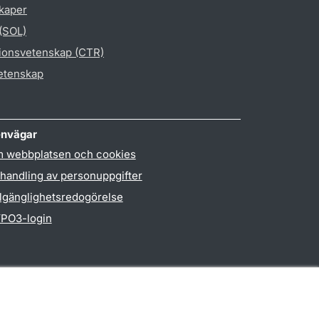
skaper
 (SOL)
gionsvetenskap (CTR)
vetenskap
nvägar
 webbplatsen och cookies
handling av personuppgifter
llgänglighetsredogörelse
PO3-login