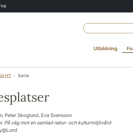
rna
Utbildning
Fo
vid HT
Serie
splatser
on, Peter Skoglund, Eva Svensson
r. På väg mot en samlad natur- och kulturmiljövård
gy@Lund