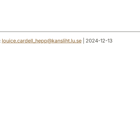
:
louice.cardell_hepp
@
kansliht.lu
.
se
| 2024-12-13