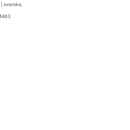
 | svenska,
4463