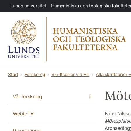
Hoppa till huvudinnehåll
Lunds universitet
Humanistiska och teologiska fakultete
Start
Forskning
Skriftserier vid HT
Alla skriftserier 
Möte
Vår forskning
Webb-TV
Björn Nilss
Mötesplatse
Archaeolo
Disputationer