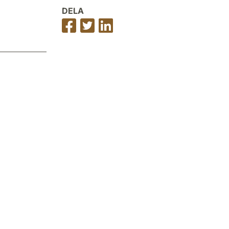
DELA
Dela
Dela
Dela
på
på
på
Facebook
Twitter
LinkedIn