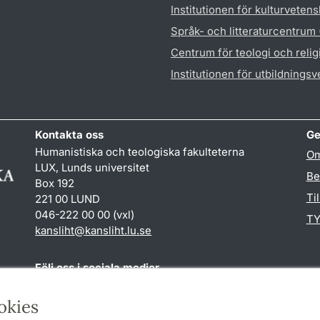
Institutionen för kulturveten
Språk- och litteraturcentrum
Centrum för teologi och reli
Institutionen för utbildnings
Kontakta oss
Ge
Humanistiska och teologiska fakulteterna
Om
LUX, Lunds universitet
Be
Box 192
Ti
221 00 LUND
046-222 00 00 (vxl)
TY
kansliht
@
kansliht.lu
.
se
Följ oss i sociala medier
Facebook
Youtube
okies