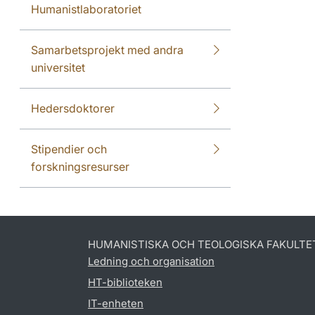
Humanistlaboratoriet
Samarbetsprojekt med andra
universitet
Hedersdoktorer
Stipendier och
forskningsresurser
HUMANISTISKA OCH TEOLOGISKA FAKULTE
Ledning och organisation
HT-biblioteken
IT-enheten