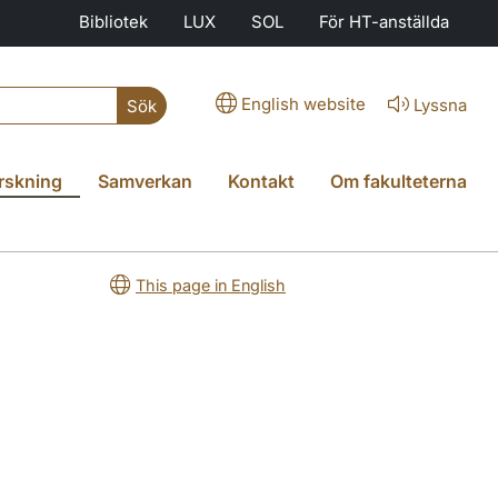
Bibliotek
LUX
SOL
För HT-anställda
English website
Lyssna
Sök
rskning
Samverkan
Kontakt
Om fakulteterna
This page in English