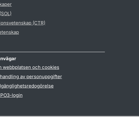
skaper
 (SOL)
gionsvetenskap (CTR)
vetenskap
nvägar
 webbplatsen och cookies
handling av personuppgifter
llgänglighetsredogörelse
PO3-login