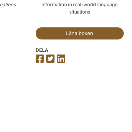
tuations
Låna boken
DELA
Dela
Dela
Dela
på
på
på
Facebook
Twitter
LinkedIn