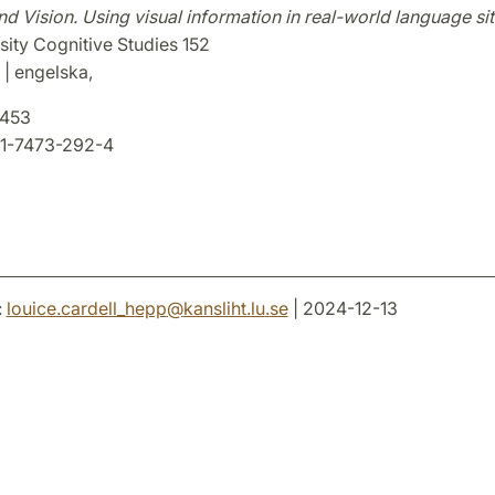
 Vision. Using visual information in real-world language si
sity Cognitive Studies 152
 | engelska,
8453
1-7473-292-4
:
louice.cardell_hepp
@
kansliht.lu
.
se
| 2024-12-13