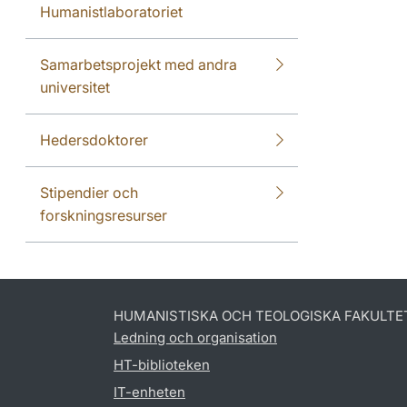
Humanistlaboratoriet
Samarbetsprojekt med andra
universitet
Hedersdoktorer
Stipendier och
forskningsresurser
HUMANISTISKA OCH TEOLOGISKA FAKULTE
Ledning och organisation
HT-biblioteken
IT-enheten