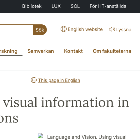
Bibliotek
LUX
SOL
För HT-anställda
English website
Lyssna
Sök
rskning
Samverkan
Kontakt
Om fakulteterna
This page in English
visual information in
ons