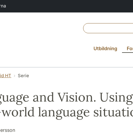
rna
Utbildning
Fo
vid HT
Serie
uage and Vision. Using 
-world language situati
dersson