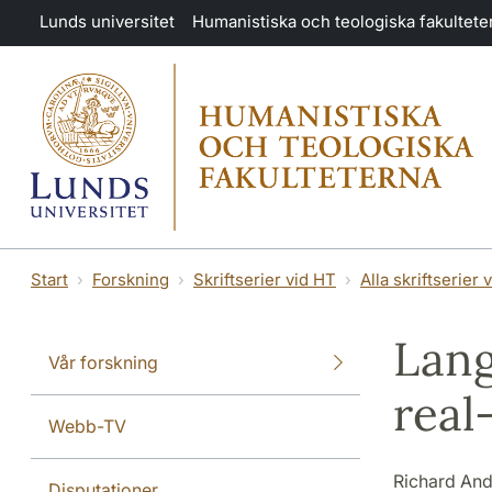
Hoppa till huvudinnehåll
Lunds universitet
Humanistiska och teologiska fakultete
Start
Forskning
Skriftserier vid HT
Alla skriftserier 
Lang
Vår forskning
real
Webb-TV
Richard An
Disputationer