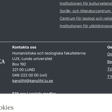
Institutionen för kulturveten
Språk- och litteraturcentrum
Centrum för teologi och reli
Institutionen för utbildnings
Kontakta oss
Ge
Humanistiska och teologiska fakulteterna
Om
LUX, Lunds universitet
Be
Box 192
Ti
221 00 LUND
046-222 00 00 (vxl)
TY
kansliht
@
kansliht.lu
.
se
Följ oss i sociala medier
Facebook
Youtube
okies