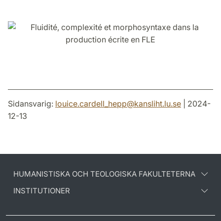
på
på
på
Facebook
Twitter
LinkedIn
Sidansvarig:
louice.cardell_hepp
@
kansliht.lu
.
se
| 2024-
12-13
HUMANISTISKA OCH TEOLOGISKA FAKULTETERNA
INSTITUTIONER