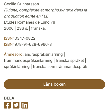
Cecilia Gunnarsson
Fluidité, complexité et morphosyntaxe dans la
production écrite en FLE
Études Romanes de Lund 78
2006 | 236 s. | franska,
ISSN:
0347-0822
ISBN:
978-91-628-6966-3
Ämnesord:
andraspråksinlärning |
främmandespråksinlärning | franska språket |
språkinlärning | franska som främmandespråk
Låna boken
DELA
Dela
Dela
Dela