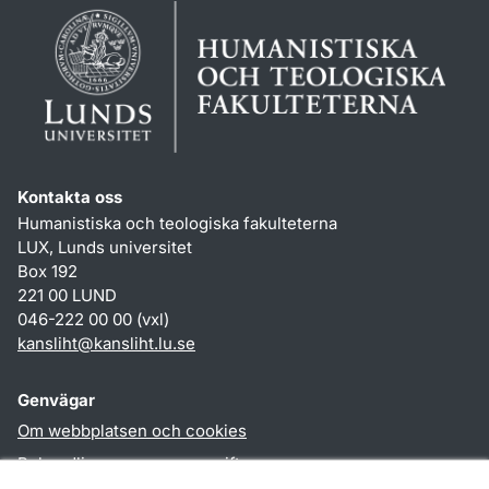
Kontakta oss
Humanistiska och teologiska fakulteterna
LUX, Lunds universitet
Box 192
221 00 LUND
046-222 00 00 (vxl)
kansliht
@
kansliht.lu
.
se
Genvägar
Om webbplatsen och cookies
Behandling av personuppgifter