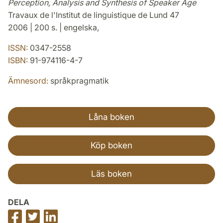
Perception, Analysis and Synthesis of Speaker Age
Travaux de l'Institut de linguistique de Lund 47
2006 | 200 s. | engelska,
ISSN:
0347-2558
ISBN:
91-974116-4-7
Ämnesord:
språkpragmatik
Låna boken
Köp boken
Läs boken
DELA
Dela
Dela
Dela