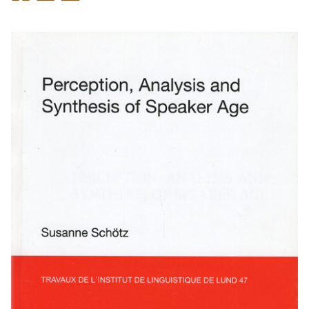
på
på
på
Facebook
Twitter
LinkedIn