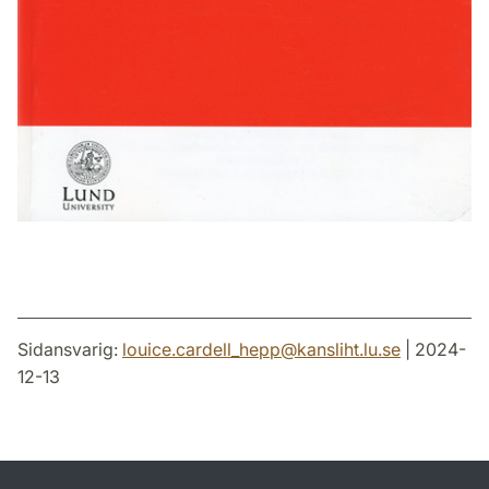
Sidansvarig:
louice.cardell_hepp
@
kansliht.lu
.
se
| 2024-
12-13