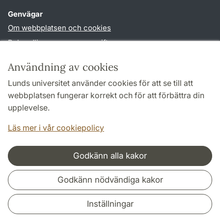
Genvägar
Om webbplatsen och cookies
Behandling av personuppgifter
Tillgänglighetsredogörelse
Användning av cookies
TYPO3-login
Lunds universitet använder cookies för att se till att
webbplatsen fungerar korrekt och för att förbättra din
Följ oss i sociala medier
upplevelse.
Facebook
Youtube
Läs mer i vår cookiepolicy
Godkänn alla kakor
Samarbeten och nätverk
Godkänn nödvändiga kakor
Inställningar