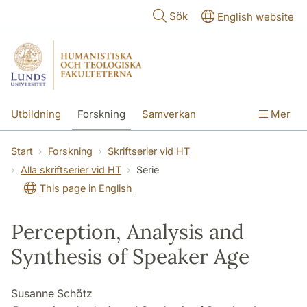
Hoppa till huvudinnehåll
Sök
English website
Utbildning
Forskning
Samverkan
Mer
Kontakt
Om fakulteterna
Start
Forskning
Skriftserier vid HT
Alla skriftserier vid HT
Serie
This page in English
Perception, Analysis and
Synthesis of Speaker Age
Susanne Schötz