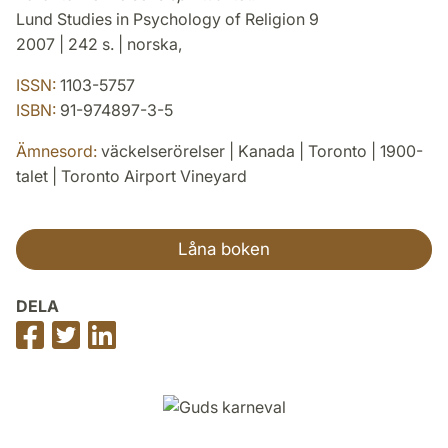
Lund Studies in Psychology of Religion 9
2007 | 242 s. | norska,
ISSN:
1103-5757
ISBN:
91-974897-3-5
Ämnesord:
väckelserörelser | Kanada | Toronto | 1900-
talet | Toronto Airport Vineyard
Låna boken
DELA
Dela
Dela
Dela
på
på
på
Facebook
Twitter
LinkedIn