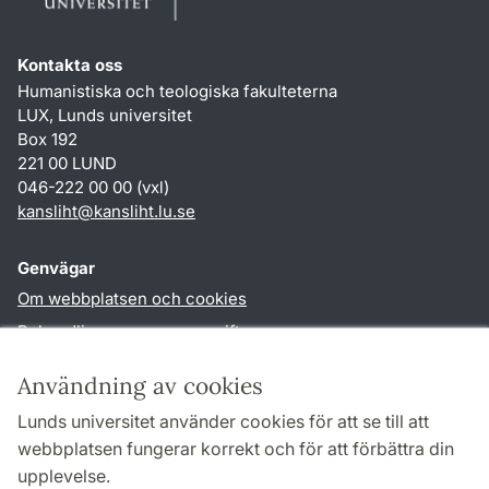
Kontakta oss
Humanistiska och teologiska fakulteterna
LUX, Lunds universitet
Box 192
221 00 LUND
046-222 00 00 (vxl)
kansliht
@
kansliht.lu
.
se
Genvägar
Om webbplatsen och cookies
Behandling av personuppgifter
Tillgänglighetsredogörelse
Användning av cookies
TYPO3-login
Lunds universitet använder cookies för att se till att
webbplatsen fungerar korrekt och för att förbättra din
Följ oss i sociala medier
upplevelse.