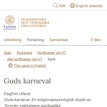
Hoppa till huvudinnehåll
Sök
English website
Utbildning
Forskning
Samverkan
Mer
Kontakt
Om fakulteterna
Start
Forskning
Skriftserier vid HT
Alla skriftserier vid HT
Serie
This page in English
Guds karneval
Dagfinn Ulland
Guds karneval. En religionspsykologisk studie av
Toronto-vekkelsens spiritualitet.