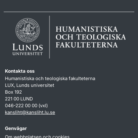
Kontakta oss
Humanistiska och teologiska fakulteterna
LUX, Lunds universitet
Box 192
221 00 LUND
046-222 00 00 (vxl)
kansliht
@
kansliht.lu
.
se
Genvägar
Om webbplatsen och cookies