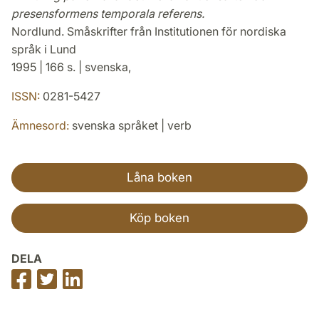
presensformens temporala referens.
Nordlund. Småskrifter från Institutionen för nordiska
språk i Lund
1995 | 166 s. | svenska,
ISSN:
0281-5427
Ämnesord:
svenska språket | verb
Låna boken
Köp boken
DELA
Dela
Dela
Dela
på
på
på
Facebook
Twitter
LinkedIn