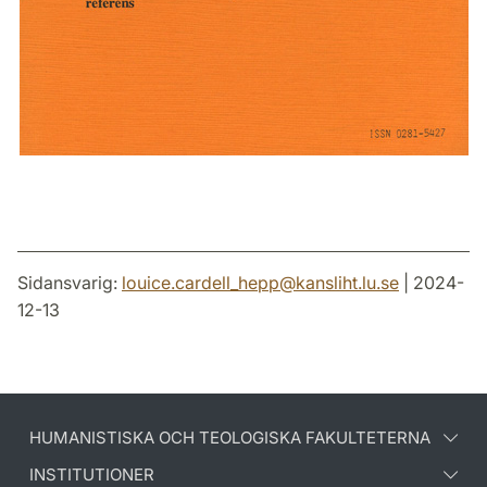
Sidansvarig:
louice.cardell_hepp
@
kansliht.lu
.
se
| 2024-
12-13
HUMANISTISKA OCH TEOLOGISKA FAKULTETERNA
INSTITUTIONER