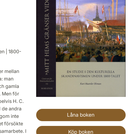
ien | 1800-
er mellan
a: man
och gamla
. Men för
elvis H. C.
d de andra
Låna boken
ngom inte
t försökte
 samarbete. I
Köp boken