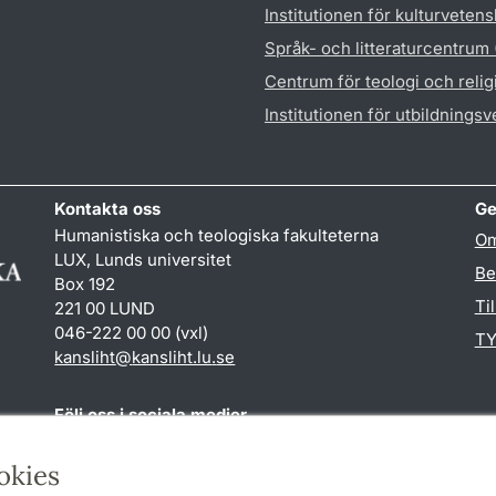
Institutionen för kulturveten
Språk- och litteraturcentrum
Centrum för teologi och reli
Institutionen för utbildnings
Kontakta oss
Ge
Humanistiska och teologiska fakulteterna
Om
LUX, Lunds universitet
Be
Box 192
Ti
221 00 LUND
046-222 00 00 (vxl)
TY
kansliht
@
kansliht.lu
.
se
Följ oss i sociala medier
Facebook
Youtube
okies