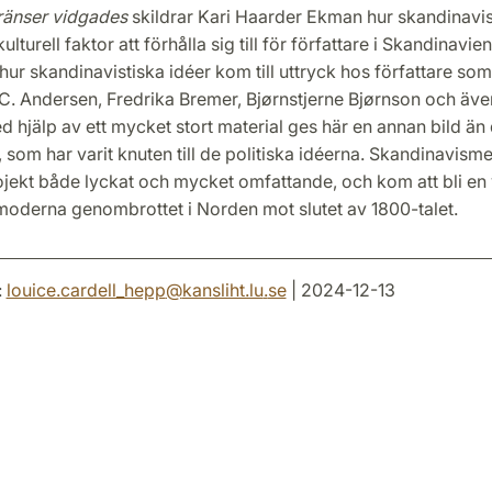
ränser vidgades
skildrar Kari Haarder Ekman hur skandinavi
turell faktor att förhålla sig till för författare i Skandinavie
ur skandinavistiska idéer kom till uttryck hos författare som
.C. Andersen, Fredrika Bremer, Bjørnstjerne Bjørnson och äv
 hjälp av ett mycket stort material ges här en annan bild än
a, som har varit knuten till de politiska idéerna. Skandinavis
rojekt både lyckat och mycket omfattande, och kom att bli en 
oderna genombrottet i Norden mot slutet av 1800-talet.
:
louice.cardell_hepp
@
kansliht.lu
.
se
| 2024-12-13