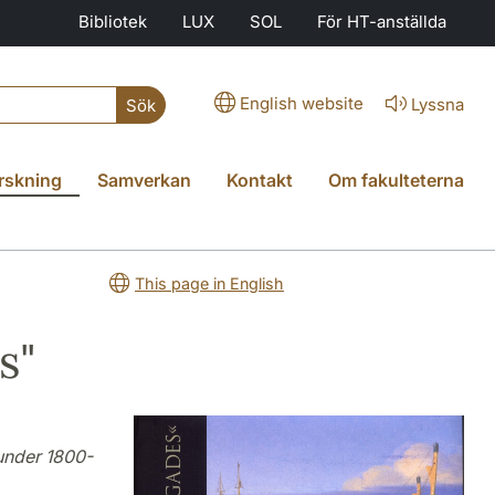
Bibliotek
LUX
SOL
För HT-anställda
English website
Lyssna
Sök
rskning
Samverkan
Kontakt
Om fakulteterna
This page in English
s"
 under 1800-