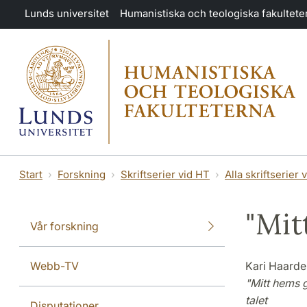
Hoppa till huvudinnehåll
Lunds universitet
Humanistiska och teologiska fakultete
Start
Forskning
Skriftserier vid HT
Alla skriftserier 
"Mit
Vår forskning
Webb-TV
Kari Haard
"Mitt hems 
talet
Disputationer