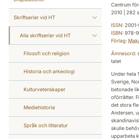
Centrum för
2010 | 282 s
Skriftserier vid HT
ISSN:
2001-
ISBN:
978-9
Alla skriftserier vid HT
Förlag:
Mak
Filosofi och religion
Ämnesord:
s
talet
Historia och arkeologi
Under hela 1
Sverige, Nor
Kulturvetenskaper
betonade lik
oförrätter. 
det stora fl
Mediehistoria
Andersen, u
skandinavisk
Språk och litteratur
skulle behö
upparbeta ko