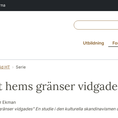
rna
Utbildning
Fo
vid HT
Serie
t hems gränser vidgade
er Ekman
gränser vidgades" En studie i den kulturella skandinavismen