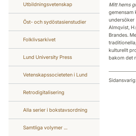
Utbildningsvetenskap
Mitt hems g
gemensam kul
undersöker h
Öst- och sydöstasienstudier
Almqvist, H
Brandes. Med
Folklivsarkivet
traditionell
kulturellt p
Lund University Press
bakom det m
Vetenskapssocieteten i Lund
Sidansvarig
Retrodigitalisering
Alla serier i bokstavsordning
Samtliga volymer ...