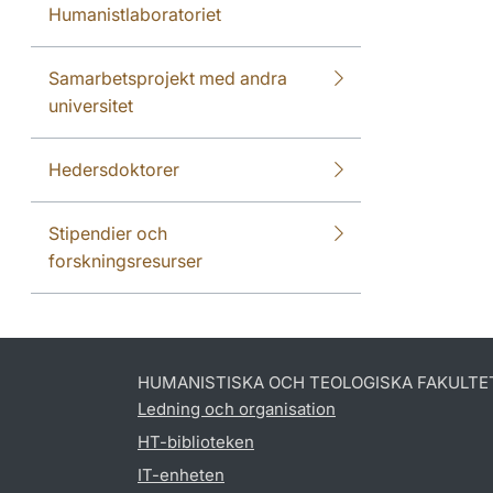
Humanistlaboratoriet
Samarbetsprojekt med andra
universitet
Hedersdoktorer
Stipendier och
forskningsresurser
HUMANISTISKA OCH TEOLOGISKA FAKULTE
Ledning och organisation
HT-biblioteken
IT-enheten