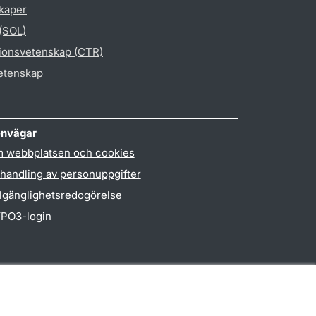
skaper
 (SOL)
gionsvetenskap (CTR)
vetenskap
nvägar
 webbplatsen och cookies
handling av personuppgifter
llgänglighetsredogörelse
PO3-login