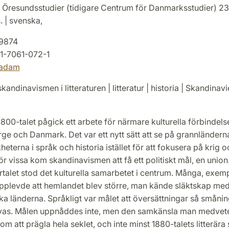
 Öresundsstudier (tidigare Centrum för Danmarksstudier) 23
. | svenska,
9874
1-7061-072-1
adam
kandinavismen i litteraturen | litteratur | historia | Skandinav
800-talet pågick ett arbete för närmare kulturella förbindels
ge och Danmark. Det var ett nytt sätt att se på grannländern
heterna i språk och historia istället för att fokusera på krig 
För vissa kom skandinavismen att få ett politiskt mål, en union
ertalet stod det kulturella samarbetet i centrum. Många, exemp
pplevde att hemlandet blev större, man kände släktskap me
a länderna. Språkligt var målet att översättningar så småni
vas. Målen uppnåddes inte, men den samkänsla man medvete
m att prägla hela seklet, och inte minst 1880-talets litterära