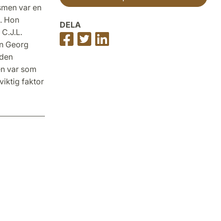
smen var en
n. Hon
DELA
 C.J.L.
Dela
Dela
Dela
en Georg
på
på
på
 den
Facebook
Twitter
LinkedIn
men var som
viktig faktor