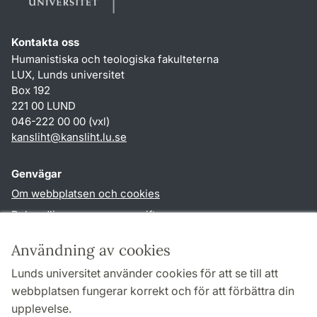
Kontakta oss
Humanistiska och teologiska fakulteterna
LUX, Lunds universitet
Box 192
221 00 LUND
046-222 00 00 (vxl)
kansliht
@
kansliht.lu
.
se
Genvägar
Om webbplatsen och cookies
Behandling av personuppgifter
Tillgänglighetsredogörelse
Användning av cookies
TYPO3-login
Lunds universitet använder cookies för att se till att
webbplatsen fungerar korrekt och för att förbättra din
Följ oss i sociala medier
upplevelse.