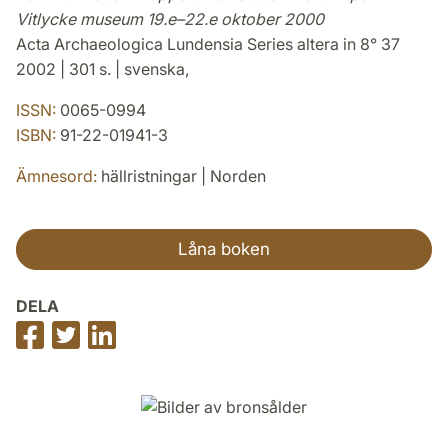
Vitlycke museum 19.e–22.e oktober 2000
Acta Archaeologica Lundensia Series altera in 8° 37
2002 | 301 s. | svenska,
ISSN:
0065-0994
ISBN:
91-22-01941-3
Ämnesord:
hällristningar | Norden
Låna boken
DELA
Dela
Dela
Dela
på
på
på
Facebook
Twitter
LinkedIn