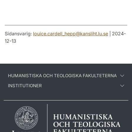
Sidansvarig:
louice.cardell_hepp
@
kansliht.lu
.
se
| 2024-
12-13
HUMANISTISKA OCH TEOLOGISKA FAKULTETERNA
INSTITUTIONER