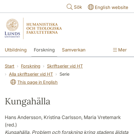
Hoppa till huvudinnehåll
Sök
English website
Utbildning
Forskning
Samverkan
Mer
Kontakt
Om fakulteterna
Start
Forskning
Skriftserier vid HT
Alla skriftserier vid HT
Serie
This page in English
Kungahälla
Hans Andersson, Kristina Carlsson, Maria Vretemark
(red.)
Kungahälla. Problem och forskning kring stadens äldsta