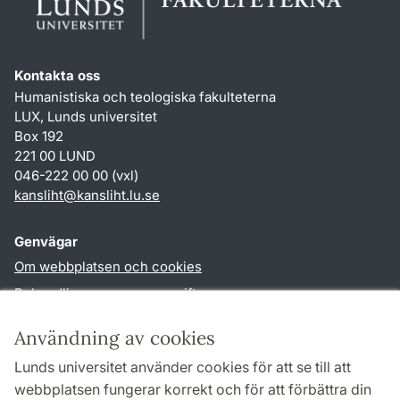
Kontakta oss
Humanistiska och teologiska fakulteterna
LUX, Lunds universitet
Box 192
221 00 LUND
046-222 00 00 (vxl)
kansliht
@
kansliht.lu
.
se
Genvägar
Om webbplatsen och cookies
Behandling av personuppgifter
Tillgänglighetsredogörelse
Användning av cookies
TYPO3-login
Lunds universitet använder cookies för att se till att
webbplatsen fungerar korrekt och för att förbättra din
Följ oss i sociala medier