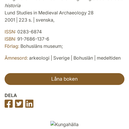
historia
Lund Studies in Medieval Archaeology 28
2001 | 223 s. | svenska,
ISSN:
0283-6874
ISBN:
91-7686-137-6
Förlag:
Bohusläns museum;
Ämnesord:
arkeologi | Sverige | Bohuslän | medeltiden
Låna boken
DELA
Dela
Dela
Dela
på
på
på
Facebook
Twitter
LinkedIn