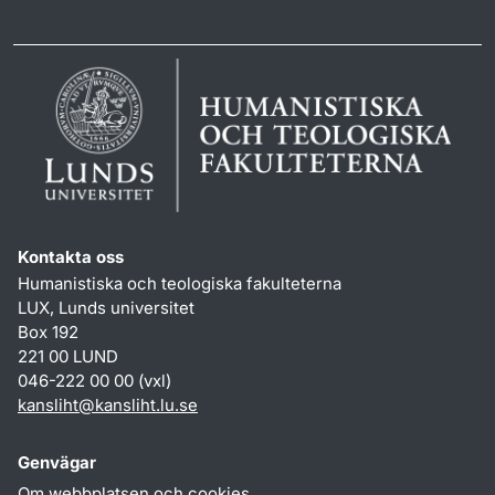
Kontakta oss
Humanistiska och teologiska fakulteterna
LUX, Lunds universitet
Box 192
221 00 LUND
046-222 00 00 (vxl)
kansliht
@
kansliht.lu
.
se
Genvägar
Om webbplatsen och cookies