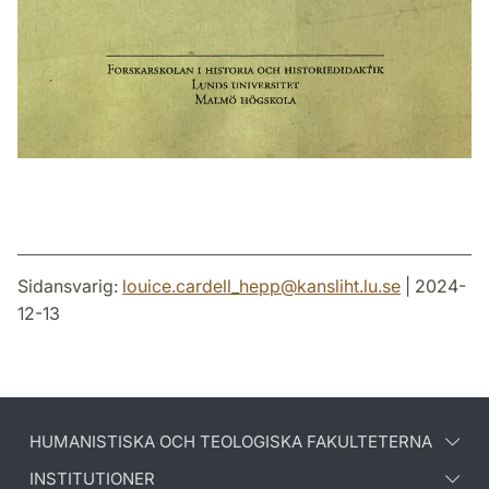
Sidansvarig:
louice.cardell_hepp
@
kansliht.lu
.
se
| 2024-
12-13
HUMANISTISKA OCH TEOLOGISKA FAKULTETERNA
INSTITUTIONER