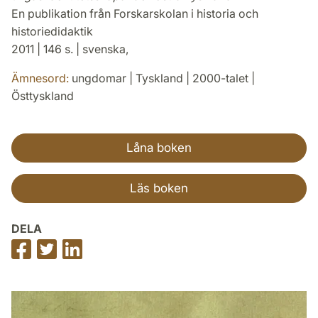
En publikation från Forskarskolan i historia och
historiedidaktik
2011 | 146 s. | svenska,
Ämnesord:
ungdomar | Tyskland | 2000-talet |
Östtyskland
Låna boken
Läs boken
DELA
Dela
Dela
Dela
på
på
på
Facebook
Twitter
LinkedIn