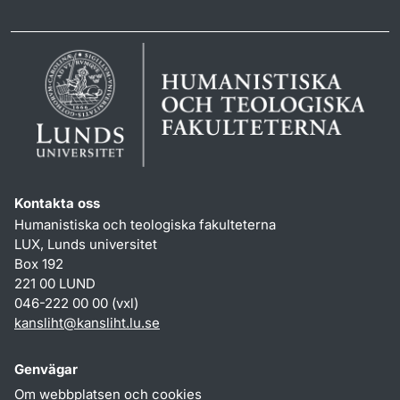
Kontakta oss
Humanistiska och teologiska fakulteterna
LUX, Lunds universitet
Box 192
221 00 LUND
046-222 00 00 (vxl)
kansliht
@
kansliht.lu
.
se
Genvägar
Om webbplatsen och cookies