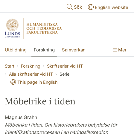
Hoppa till huvudinnehåll
Sök
English website
Utbildning
Forskning
Samverkan
Mer
Kontakt
Om fakulteterna
Start
Forskning
Skriftserier vid HT
Alla skriftserier vid HT
Serie
This page in English
Möbelrike i tiden
Magnus Grahn
Möbelrike i tiden. Om historiebrukets betydelse för
identifikationsprocessen i en näringslivsregion