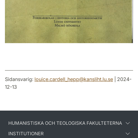
Sidansvarig:
louice.cardell_hepp
@
kansliht.lu
.
se
| 2024-
12-13
HUMANISTISKA OCH TEOLOGISKA FAKULTETERNA
INSTITUTIONER