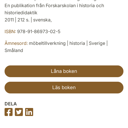
En publikation från Forskarskolan i historia och
historiedidaktik
2011 | 212 s. | svenska,
ISBN:
978-91-86973-02-5
Ämnesord:
möbeltillverkning | historia | Sverige |
Småland
Låna boken
Läs boken
DELA
Dela
Dela
Dela
på
på
på
Facebook
Twitter
LinkedIn