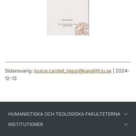
Sidansvarig:
louice.cardell_hepp
@
kansliht.lu
.
se
| 2024-
12-13
HUMANISTISKA OCH TEOLOGISKA FAKULTETERNA
INSTITUTIONER