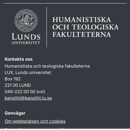
Kontakta oss
Humanistiska och teologiska fakulteterna
LUX, Lunds universitet
Box 192
221 00 LUND
046-222 00 00 (vxl)
kansliht
@
kansliht.lu
.
se
Genvägar
Om webbplatsen och cookies
Behandling av personuppgifter