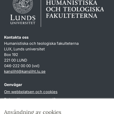
Kontakta oss
Humanistiska och teologiska fakulteterna
LUX, Lunds universitet
Box 192
221 00 LUND
046-222 00 00 (vxl)
kansliht
@
kansliht.lu
.
se
Genvägar
Om webbplatsen och cookies
Behandling av personuppgifter
Tillgänglighetsredogörelse
Användning av cookies