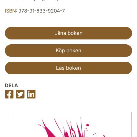
ISBN:
978-91-633-9204-7
Låna boken
Köp boken
Läs boken
DELA
Dela
Dela
Dela
på
på
på
Facebook
Twitter
LinkedIn