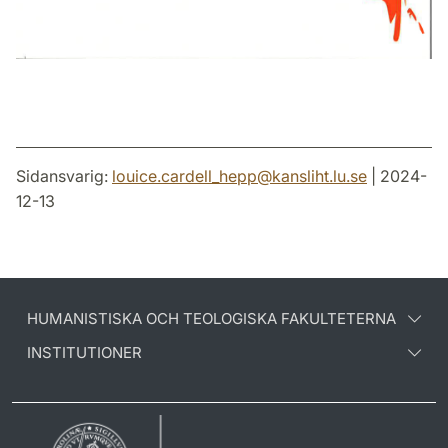
Sidansvarig:
louice.cardell_hepp
@
kansliht.lu
.
se
| 2024-
12-13
HUMANISTISKA OCH TEOLOGISKA FAKULTETERNA
INSTITUTIONER