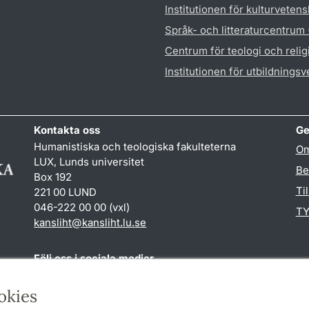
Institutionen för kulturveten
Språk- och litteraturcentrum
Centrum för teologi och reli
Institutionen för utbildnings
Kontakta oss
Ge
Humanistiska och teologiska fakulteterna
Om
LUX, Lunds universitet
Be
Box 192
Ti
221 00 LUND
046-222 00 00 (vxl)
TY
kansliht
@
kansliht.lu
.
se
Följ oss i sociala medier
Facebook
Youtube
okies