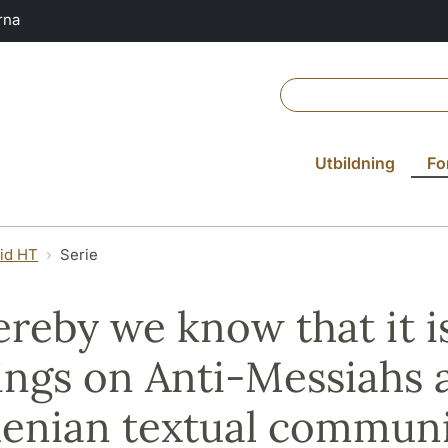
rna
Utbildning
Fo
vid HT
Serie
reby we know that it is 
ngs on Anti-Messiahs a
enian textual commun