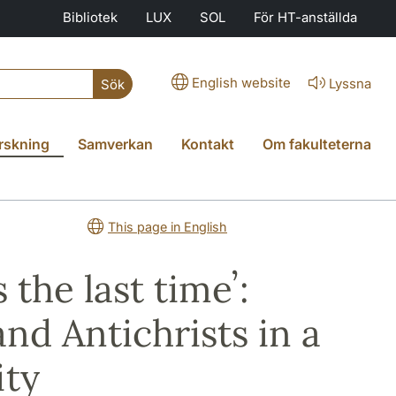
Bibliotek
LUX
SOL
För HT-anställda
English website
Lyssna
Sök
rskning
Samverkan
Kontakt
Om fakulteterna
This page in English
the last timeʼ:
nd Antichrists in a
ity