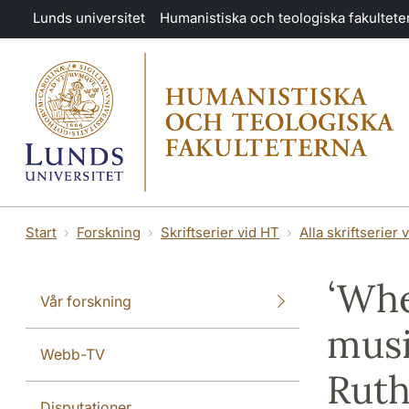
Hoppa till huvudinnehåll
Lunds universitet
Humanistiska och teologiska fakultete
Start
Forskning
Skriftserier vid HT
Alla skriftserier 
ʻWhe
Vår forskning
musi
Webb-TV
Ruth
Disputationer