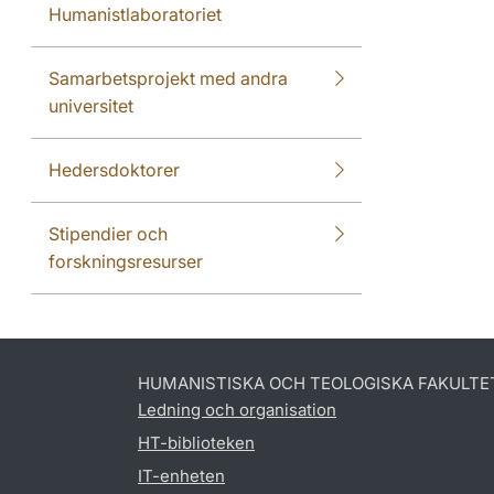
Humanistlaboratoriet
Samarbetsprojekt med andra
universitet
Hedersdoktorer
Stipendier och
forskningsresurser
HUMANISTISKA OCH TEOLOGISKA FAKULTE
Ledning och organisation
HT-biblioteken
IT-enheten