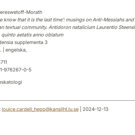
ereswetoff-Morath
know that it is the last timeʼ: musings on Anti-Messiahs and 
an textual community. Antidoron natalicium Laurentio Steens
quinto aetatis anno oblatum
densia supplementa 3
. | engelska,
711
1-976267-0-5
skatologi
:
louice.cardell_hepp
@
kansliht.lu
.
se
| 2024-12-13