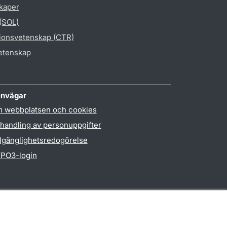
skaper
 (SOL)
gionsvetenskap (CTR)
vetenskap
nvägar
 webbplatsen och cookies
handling av personuppgifter
llgänglighetsredogörelse
PO3-login