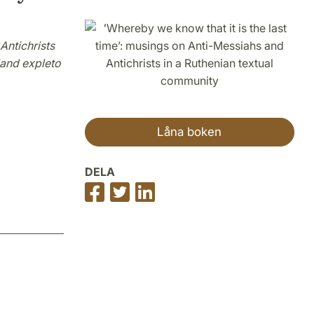
Antichrists
land expleto
Låna boken
DELA
Dela
Dela
Dela
på
på
på
Facebook
Twitter
LinkedIn