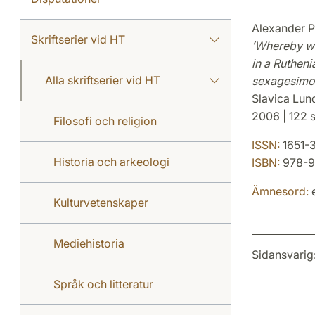
Alexander P
Skriftserier vid HT
ʻWhereby we 
in a Rutheni
Alla skriftserier vid HT
sexagesimo 
Slavica Lun
2006 | 122 s
Filosofi och religion
ISSN:
1651-3
Historia och arkeologi
ISBN:
978-9
Ämnesord:
e
Kulturvetenskaper
Mediehistoria
Sidansvarig
Språk och litteratur