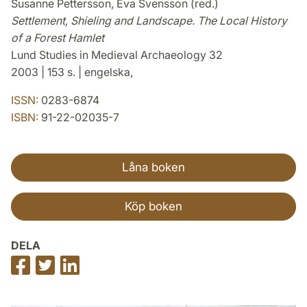
Susanne Pettersson, Eva Svensson (red.)
Settlement, Shieling and Landscape. The Local History
of a Forest Hamlet
Lund Studies in Medieval Archaeology 32
2003 | 153 s. | engelska,
ISSN:
0283-6874
ISBN:
91-22-02035-7
Låna boken
Köp boken
DELA
Dela
Dela
Dela
på
på
på
Facebook
Twitter
LinkedIn