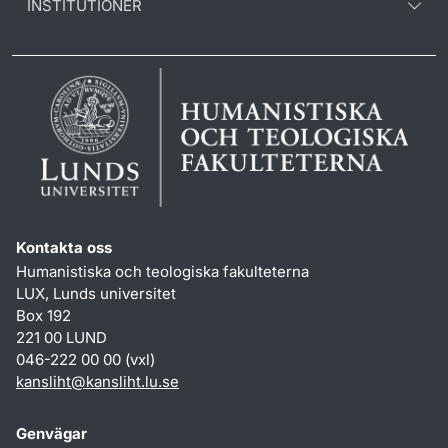
INSTITUTIONER
Kontakta oss
Humanistiska och teologiska fakulteterna
LUX, Lunds universitet
Box 192
221 00 LUND
046-222 00 00 (vxl)
kansliht
@
kansliht.lu
.
se
Genvägar