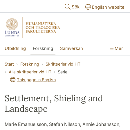
Hoppa till huvudinnehåll
Sök
English website
Utbildning
Forskning
Samverkan
Mer
Kontakt
Om fakulteterna
Start
Forskning
Skriftserier vid HT
Alla skriftserier vid HT
Serie
This page in English
Settlement, Shieling and
Landscape
Marie Emanuelsson, Stefan Nilsson, Annie Johansson,