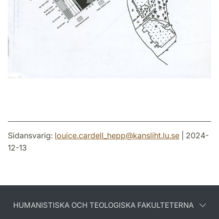
Sidansvarig:
louice.cardell_hepp
@
kansliht.lu
.
se
| 2024-
12-13
HUMANISTISKA OCH TEOLOGISKA FAKULTETERNA