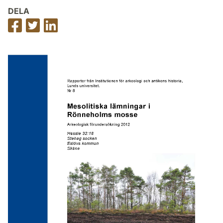
DELA
Dela
Dela
Dela
på
på
på
Facebook
Twitter
LinkedIn