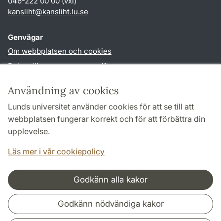
046-222 00 00 (vxl)
kansliht
@
kansliht.lu
.
se
Genvägar
Om webbplatsen och cookies
Behandling av personuppgifter
Tillgänglighetsredogörelse
Användning av cookies
TYPO3-login
Lunds universitet använder cookies för att se till att
webbplatsen fungerar korrekt och för att förbättra din
Följ oss i sociala medier
upplevelse.
Facebook
Youtube
Läs mer i vår cookiepolicy
Godkänn alla kakor
Samarbeten och nätverk
Godkänn nödvändiga kakor