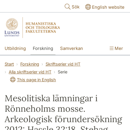
Hoppa till huvudinnehåll
Sök
English website
Utbildning
Forskning
Samverkan
Mer
Kontakt
Om fakulteterna
Start
Forskning
Skriftserier vid HT
Alla skriftserier vid HT
Serie
This page in English
Mesolitiska lämningar i
Rönneholms mosse.
Arkeologisk förundersökning
2012: Hassle 32:18, Stehag