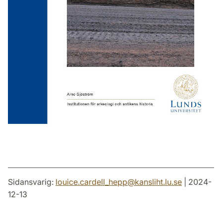
Sidansvarig:
louice.cardell_hepp
@
kansliht.lu
.
se
| 2024-
12-13