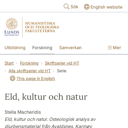
Hoppa till huvudinnehåll
Sök
English website
Utbildning
Forskning
Samverkan
Mer
Kontakt
Om fakulteterna
Start
Forskning
Skriftserier vid HT
Alla skriftserier vid HT
Serie
This page in English
Eld, kultur och natur
Stella Macheridis
Eld, kultur och natur. Osteologisk analys av
djurbensmaterial från Avaldsnes, Karmøy