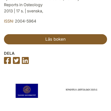
Reports in Osteology
2013 | 17 s. | svenska,
ISSN:
2004-5964
Läs boken
DELA
Dela
Dela
Dela
på
på
på
Facebook
Twitter
LinkedIn