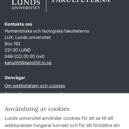
Kontakta oss
Humanistiska och teologiska fakulteterna
LUX, Lunds universitet
Box 192
221 00 LUND
046-222 00 00 (vxl)
kansliht
@
kansliht.lu
.
se
Genvägar
Om webbplatsen och cookies
Behandling av personuppgifter
Tillgänglighetsredogörelse
Användning av cookies
TYPO3-login
Lunds universitet använder cookies för att se till att
webbplatsen fungerar korrekt och för att förbättra din
Följ oss i sociala medier