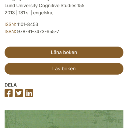
Lund University Cognitive Studies 155
2013 | 181 s. | engelska,
ISSN:
1101-8453
ISBN:
978-91-7473-655-7
Låna boken
Läs boken
DELA
Dela
Dela
Dela
på
på
på
Facebook
Twitter
LinkedIn