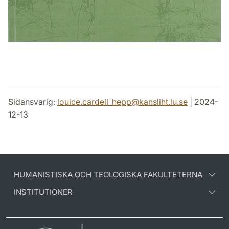
Sidansvarig:
louice.cardell_hepp
@
kansliht.lu
.
se
| 2024-
12-13
HUMANISTISKA OCH TEOLOGISKA FAKULTETERNA
INSTITUTIONER