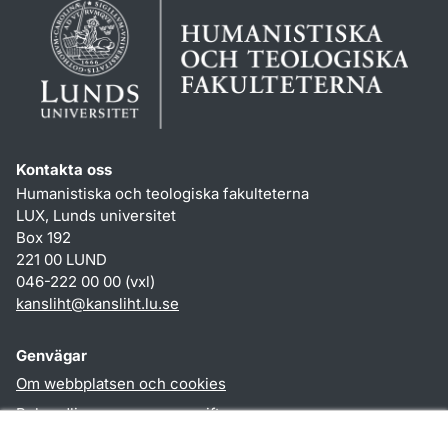
Kontakta oss
Humanistiska och teologiska fakulteterna
LUX, Lunds universitet
Box 192
221 00 LUND
046-222 00 00 (vxl)
kansliht
@
kansliht.lu
.
se
Genvägar
Om webbplatsen och cookies
Behandling av personuppgifter
Tillgänglighetsredogörelse