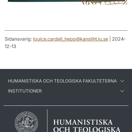
Sidansvarig:
louice.cardell_hepp
@
kansliht.lu
.
se
| 2024-
12-13
HUMANISTISKA OCH TEOLOGISKA FAKULTETERNA
INSTITUTIONER