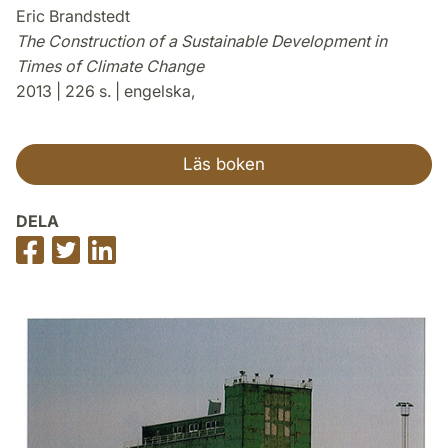
Eric Brandstedt
The Construction of a Sustainable Development in
Times of Climate Change
2013 | 226 s. | engelska,
Läs boken
DELA
Dela
Dela
Dela
på
på
på
Facebook
Twitter
LinkedIn