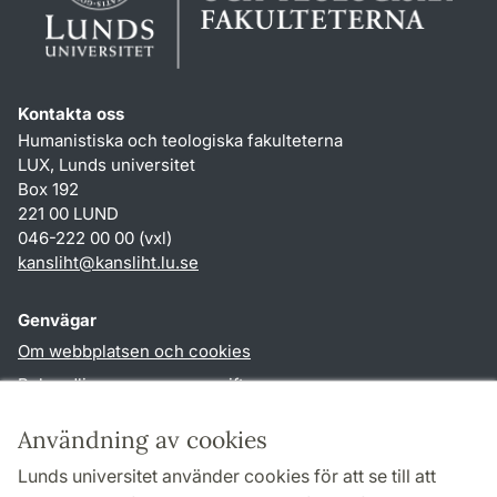
Kontakta oss
Humanistiska och teologiska fakulteterna
LUX, Lunds universitet
Box 192
221 00 LUND
046-222 00 00 (vxl)
kansliht
@
kansliht.lu
.
se
Genvägar
Om webbplatsen och cookies
Behandling av personuppgifter
Tillgänglighetsredogörelse
Användning av cookies
TYPO3-login
Lunds universitet använder cookies för att se till att