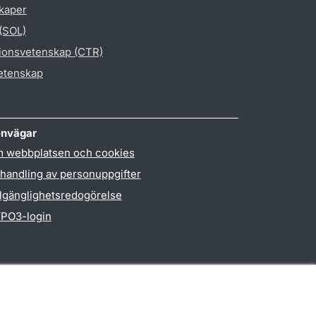
skaper
 (SOL)
gionsvetenskap (CTR)
vetenskap
nvägar
 webbplatsen och cookies
handling av personuppgifter
llgänglighetsredogörelse
PO3-login