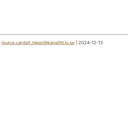
:
louice.cardell_hepp
@
kansliht.lu
.
se
| 2024-12-13