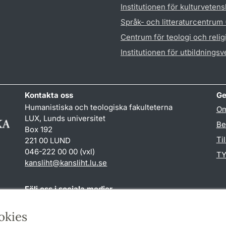
Institutionen för kulturveten
Språk- och litteraturcentrum
Centrum för teologi och reli
Institutionen för utbildnings
Kontakta oss
Ge
Humanistiska och teologiska fakulteterna
Om
LUX, Lunds universitet
Be
Box 192
Ti
221 00 LUND
046-222 00 00 (vxl)
TY
kansliht
@
kansliht.lu
.
se
Följ oss i sociala medier
Facebook
Youtube
okies