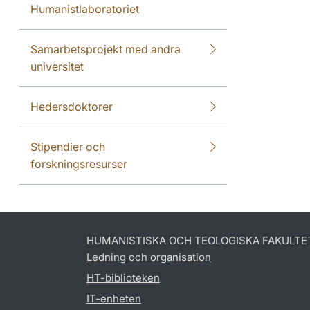
Humanistlaboratoriet
Samarbetsprojekt med andra
universitet
Hedersdoktorer
Stipendier och
forskningsresurser
HUMANISTISKA OCH TEOLOGISKA FAKULTE
Ledning och organisation
HT-biblioteken
IT-enheten