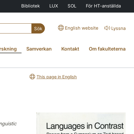
Bibliotek
LUX
SOL
För HT-anställda
English website
Lyssna
Sök
rskning
Samverkan
Kontakt
Om fakulteterna
This page in English
nguistic