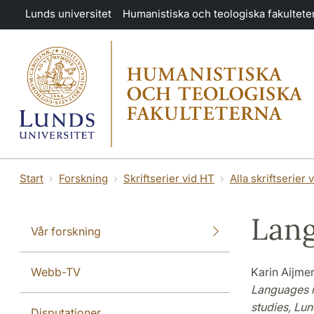
Hoppa till huvudinnehåll
Lunds universitet
Humanistiska och teologiska fakultete
Start
Forskning
Skriftserier vid HT
Alla skriftserier 
Lang
Vår forskning
Webb-TV
Karin Aijmer
Languages i
studies, Lu
Disputationer