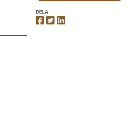
DELA
Dela
Dela
Dela
på
på
på
Facebook
Twitter
LinkedIn