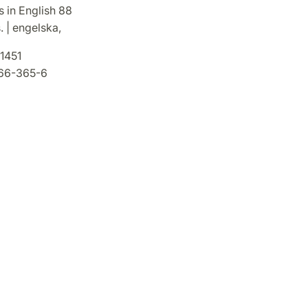
 in English 88
. | engelska,
1451
66-365-6