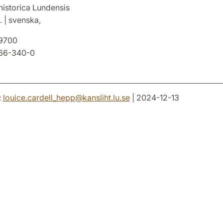
historica Lundensis
. | svenska,
9700
66-340-0
:
louice.cardell_hepp
@
kansliht.lu
.
se
| 2024-12-13