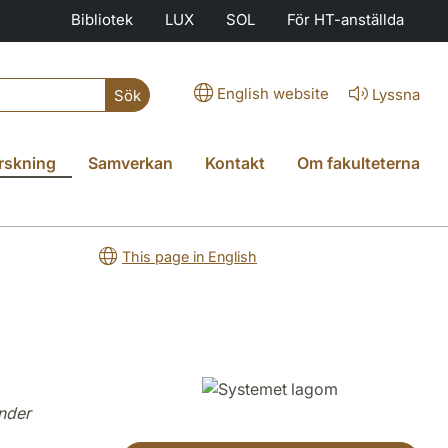
Bibliotek
LUX
SOL
För HT-anställda
English website
Lyssna
Sök
rskning
Samverkan
Kontakt
Om fakulteterna
This page in English
under