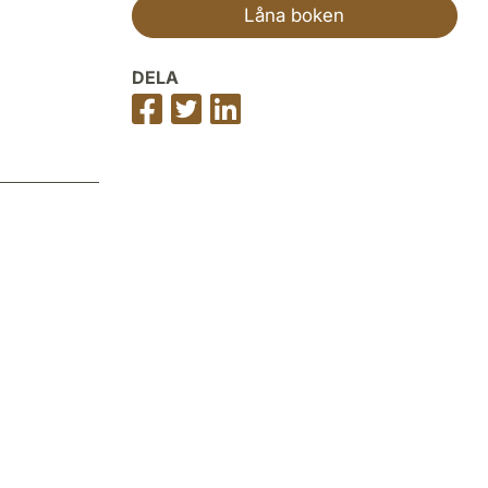
Låna boken
DELA
Dela
Dela
Dela
på
på
på
Facebook
Twitter
LinkedIn