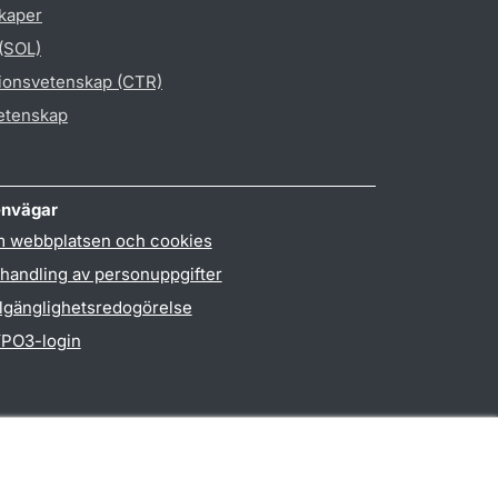
skaper
 (SOL)
gionsvetenskap (CTR)
vetenskap
nvägar
 webbplatsen och cookies
handling av personuppgifter
llgänglighetsredogörelse
PO3-login