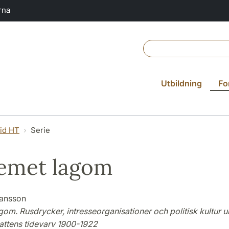
rna
Utbildning
Fo
vid HT
Serie
emet lagom
hansson
om. Rusdrycker, intresseorganisationer och politisk kultur 
ttens tidevarv 1900-1922