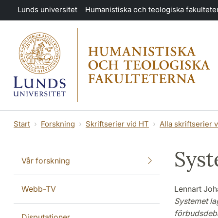
Hoppa till huvudinnehåll
Lunds universitet
Humanistiska och teologiska fakultete
Start
Forskning
Skriftserier vid HT
Alla skriftserier 
Syst
Vår forskning
Webb-TV
Lennart Jo
Systemet lag
förbudsdeba
Disputationer