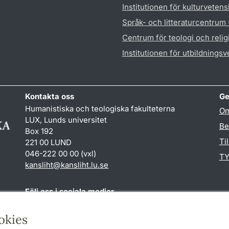
Institutionen för kulturveten
Språk- och litteraturcentrum
Centrum för teologi och reli
Institutionen för utbildnings
Kontakta oss
Ge
Humanistiska och teologiska fakulteterna
Om
LUX, Lunds universitet
Be
Box 192
Ti
221 00 LUND
046-222 00 00 (vxl)
TY
kansliht
@
kansliht.lu
.
se
Följ oss i sociala medier
Facebook
Youtube
okies