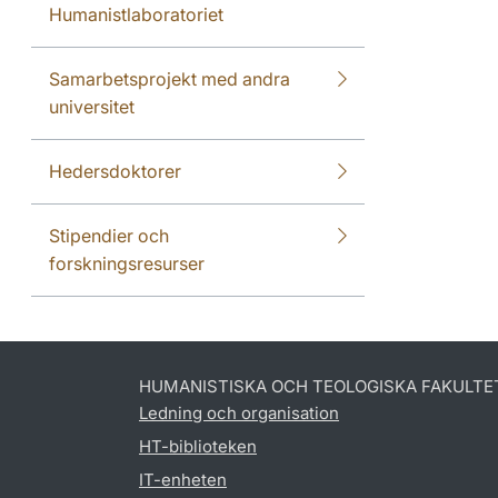
Humanistlaboratoriet
Samarbetsprojekt med andra
universitet
Hedersdoktorer
Stipendier och
forskningsresurser
HUMANISTISKA OCH TEOLOGISKA FAKULTE
Ledning och organisation
HT-biblioteken
IT-enheten