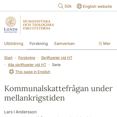
Hoppa till huvudinnehåll
Sök
English website
Utbildning
Forskning
Samverkan
Mer
Kontakt
Om fakulteterna
Start
Forskning
Skriftserier vid HT
Alla skriftserier vid HT
Serie
This page in English
Kommunalskattefrågan under
mellankrigstiden
Lars I Andersson