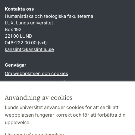
Kontakta oss
Humanistiska och teologiska fakulteterna
LUX, Lunds universitet
Box 192
221 00 LUND
046-222 00 00 (vxl)
kansliht
@
kansliht.lu
.
se
Genvägar
Om webbplatsen och cookies
Behandling av personuppgifter
Tillgänglighetsredogörelse
Användning av cookies
TYPO3-login
Lunds universitet använder cookies för att se till att
webbplatsen fungerar korrekt och för att förbättra din
Följ oss i sociala medier
upplevelse.
Facebook
Youtube
Läs mer i vår cookiepolicy