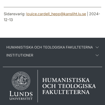
Sidansvarig:
louice.cardell_hepp
@
kansliht.lu
.
se
| 2024-
12-13
HUMANISTISKA OCH TEOLOGISKA FAKULTETERNA
INSTITUTIONER