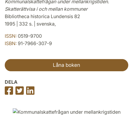
Kommunalskattefrågan under mellankrigstiden.
Skatterättvisa i och mellan kommuner
Bibliotheca historica Lundensis 82
1995 | 332 s. | svenska,
ISSN:
0519-9700
ISBN:
91-7966-307-9
Låna boken
DELA
Dela
Dela
Dela
på
på
på
Facebook
Twitter
LinkedIn