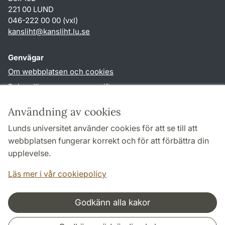
221 00 LUND
046-222 00 00 (vxl)
kansliht
@
kansliht.lu
.
se
Genvägar
Om webbplatsen och cookies
Behandling av personuppgifter
Tillgänglighetsredogörelse
Användning av cookies
TYPO3-login
Lunds universitet använder cookies för att se till att
webbplatsen fungerar korrekt och för att förbättra din
Följ oss i sociala medier
upplevelse.
Facebook
Youtube
Läs mer i vår cookiepolicy
Godkänn alla kakor
Samarbeten och nätverk