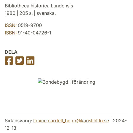
Bibliotheca historica Lundensis
1980 | 205 s. | svenska,
ISSN:
0519-9700
ISBN:
91-40-04726-1
DELA
Dela
Dela
Dela
på
på
på
Facebook
Twitter
LinkedIn
Sidansvarig:
louice.cardell_hepp
@
kansliht.lu
.
se
| 2024-
12-13