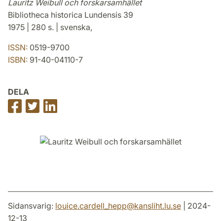
Lauritz Weibull och forskarsamhället
Bibliotheca historica Lundensis 39
1975 | 280 s. | svenska,
ISSN:
0519-9700
ISBN:
91-40-04110-7
DELA
Dela
Dela
Dela
på
på
på
Facebook
Twitter
LinkedIn
Sidansvarig:
louice.cardell_hepp
@
kansliht.lu
.
se
| 2024-
12-13