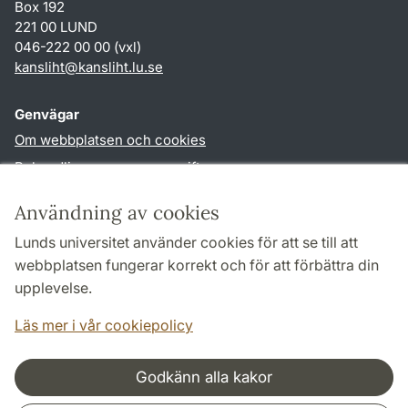
Box 192
221 00 LUND
046-222 00 00 (vxl)
kansliht
@
kansliht.lu
.
se
Genvägar
Om webbplatsen och cookies
Behandling av personuppgifter
Tillgänglighetsredogörelse
Användning av cookies
TYPO3-login
Lunds universitet använder cookies för att se till att
webbplatsen fungerar korrekt och för att förbättra din
Följ oss i sociala medier
upplevelse.
Facebook
Youtube
Läs mer i vår cookiepolicy
Godkänn alla kakor
Samarbeten och nätverk