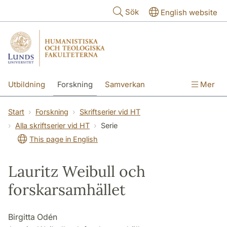
Hoppa till huvudinnehåll
Sök
English website
Utbildning
Forskning
Samverkan
Mer
Kontakt
Om fakulteterna
Start
Forskning
Skriftserier vid HT
Alla skriftserier vid HT
Serie
This page in English
Lauritz Weibull och
forskarsamhället
Birgitta Odén