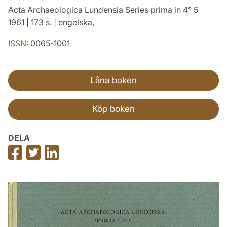
Acta Archaeologica Lundensia Series prima in 4° 5
1961 | 173 s. | engelska,
ISSN:
0065-1001
Låna boken
Köp boken
DELA
Dela
Dela
Dela
på
på
på
Facebook
Twitter
LinkedIn