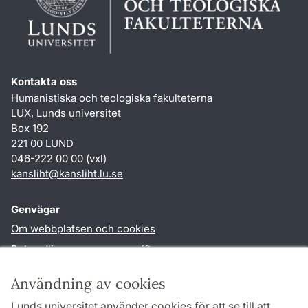
Kontakta oss
Humanistiska och teologiska fakulteterna
LUX, Lunds universitet
Box 192
221 00 LUND
046-222 00 00 (vxl)
kansliht
@
kansliht.lu
.
se
Genvägar
Om webbplatsen och cookies
Behandling av personuppgifter
Tillgänglighetsredogörelse
Användning av cookies
TYPO3-login
Lunds universitet använder cookies för att se till att