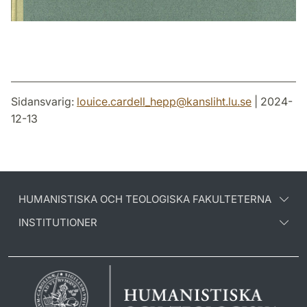
Sidansvarig:
louice.cardell_hepp
@
kansliht.lu
.
se
| 2024-
12-13
HUMANISTISKA OCH TEOLOGISKA FAKULTETERNA
INSTITUTIONER