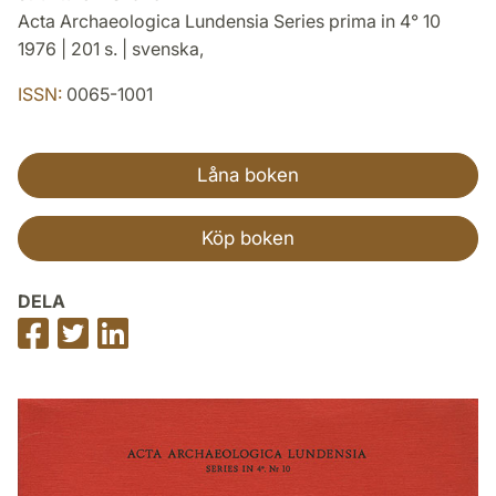
Acta Archaeologica Lundensia Series prima in 4° 10
1976 | 201 s. | svenska,
ISSN:
0065-1001
Låna boken
Köp boken
DELA
Dela
Dela
Dela
på
på
på
Facebook
Twitter
LinkedIn