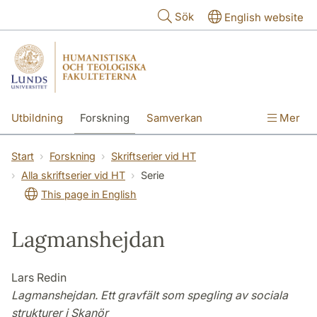
Hoppa till huvudinnehåll
Sök
English website
Utbildning
Forskning
Samverkan
Mer
Kontakt
Om fakulteterna
Start
Forskning
Skriftserier vid HT
Alla skriftserier vid HT
Serie
This page in English
Lagmanshejdan
Lars Redin
Lagmanshejdan. Ett gravfält som spegling av sociala
strukturer i Skanör