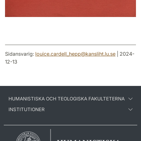
Sidansvarig:
louice.cardell_hepp
@
kansliht.lu
.
se
| 2024-
12-13
HUMANISTISKA OCH TEOLOGISKA FAKULTETERNA
INSTITUTIONER