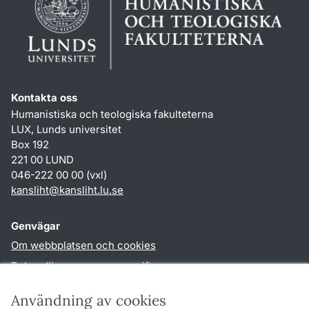
Kontakta oss
Humanistiska och teologiska fakulteterna
LUX, Lunds universitet
Box 192
221 00 LUND
046-222 00 00 (vxl)
kansliht
@
kansliht.lu
.
se
Genvägar
Om webbplatsen och cookies
Behandling av personuppgifter
Tillgänglighetsredogörelse
Användning av cookies
TYPO3-login