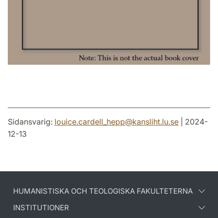
Sidansvarig:
louice.cardell_hepp
@
kansliht.lu
.
se
| 2024-
12-13
HUMANISTISKA OCH TEOLOGISKA FAKULTETERNA
INSTITUTIONER