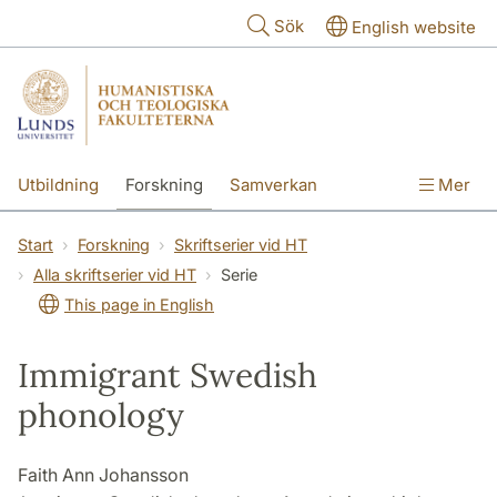
Hoppa till huvudinnehåll
Sök
English website
Utbildning
Forskning
Samverkan
Mer
Kontakt
Om fakulteterna
Start
Forskning
Skriftserier vid HT
Alla skriftserier vid HT
Serie
This page in English
Immigrant Swedish
phonology
Faith Ann Johansson