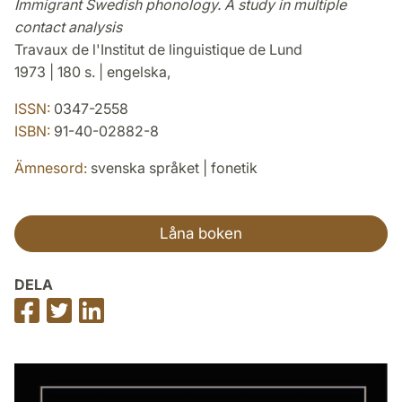
Immigrant Swedish phonology. A study in multiple
contact analysis
Travaux de l'Institut de linguistique de Lund
1973 | 180 s. | engelska,
ISSN:
0347-2558
ISBN:
91-40-02882-8
Ämnesord:
svenska språket | fonetik
Låna boken
DELA
Dela
Dela
Dela
på
på
på
Facebook
Twitter
LinkedIn