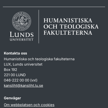
Kontakta oss
Humanistiska och teologiska fakulteterna
LUX, Lunds universitet
Box 192
221 00 LUND
046-222 00 00 (vxl)
kansliht
@
kansliht.lu
.
se
Genvägar
Om webbplatsen och cookies