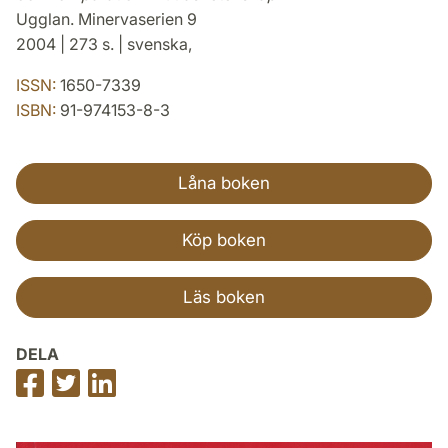
Ugglan. Minervaserien 9
2004 | 273 s. | svenska,
ISSN:
1650-7339
ISBN:
91-974153-8-3
Låna boken
Köp boken
Läs boken
DELA
Dela
Dela
Dela
på
på
på
Facebook
Twitter
LinkedIn