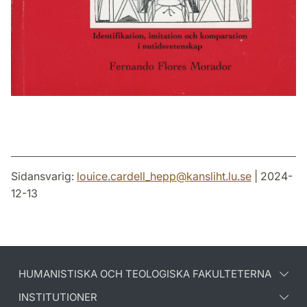
Sidansvarig:
louice.cardell_hepp
@
kansliht.lu
.
se
| 2024-
12-13
HUMANISTISKA OCH TEOLOGISKA FAKULTETERNA
INSTITUTIONER