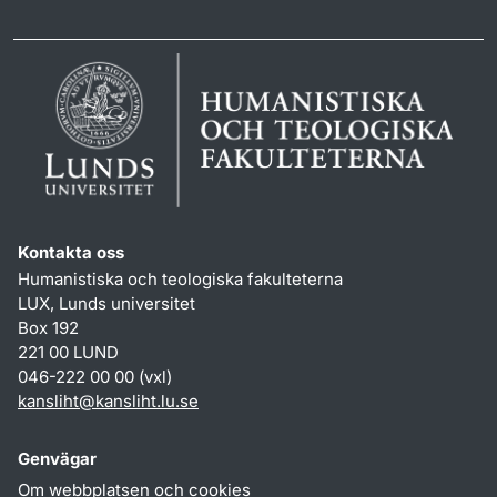
Kontakta oss
Humanistiska och teologiska fakulteterna
LUX, Lunds universitet
Box 192
221 00 LUND
046-222 00 00 (vxl)
kansliht
@
kansliht.lu
.
se
Genvägar
Om webbplatsen och cookies