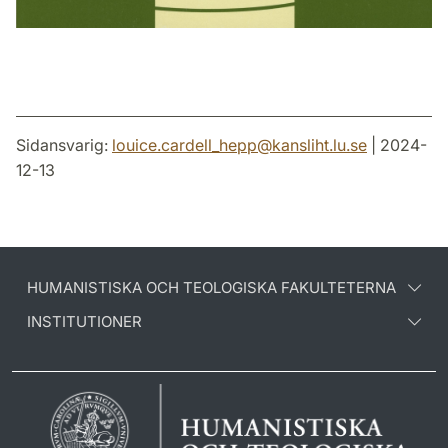
Sidansvarig:
louice.cardell_hepp
@
kansliht.lu
.
se
| 2024-
12-13
HUMANISTISKA OCH TEOLOGISKA FAKULTETERNA
INSTITUTIONER