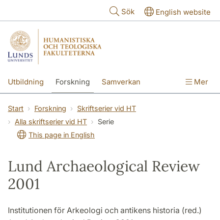
Hoppa till huvudinnehåll
Sök
English website
Utbildning
Forskning
Samverkan
Mer
Kontakt
Om fakulteterna
Start
Forskning
Skriftserier vid HT
Alla skriftserier vid HT
Serie
This page in English
Lund Archaeological Review
2001
Institutionen för Arkeologi och antikens historia (red.)