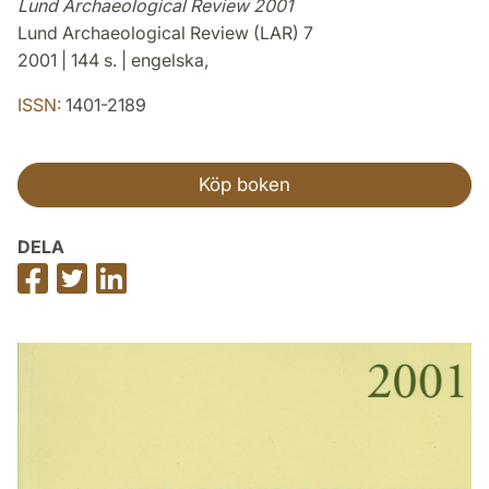
Lund Archaeological Review 2001
Lund Archaeological Review (LAR) 7
2001 | 144 s. | engelska,
ISSN:
1401-2189
Köp boken
DELA
Dela
Dela
Dela
på
på
på
Facebook
Twitter
LinkedIn