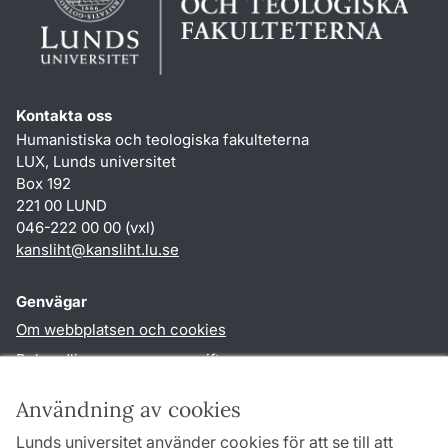
Kontakta oss
Humanistiska och teologiska fakulteterna
LUX, Lunds universitet
Box 192
221 00 LUND
046-222 00 00 (vxl)
kansliht
@
kansliht.lu
.
se
Genvägar
Om webbplatsen och cookies
Behandling av personuppgifter
Tillgänglighetsredogörelse
Användning av cookies
TYPO3-login
Lunds universitet använder cookies för att se till att