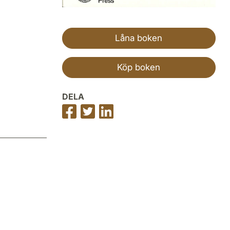
Låna boken
Köp boken
DELA
Dela
Dela
Dela
på
på
på
Facebook
Twitter
LinkedIn