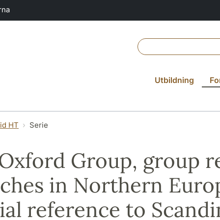
rna
Utbildning
Fo
vid HT
Serie
Oxford Group, group re
ches in Northern Europ
ial reference to Scand