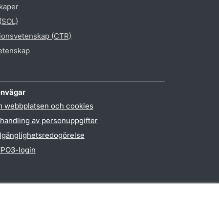
skaper
 (SOL)
gionsvetenskap (CTR)
vetenskap
nvägar
 webbplatsen och cookies
handling av personuppgifter
llgänglighetsredogörelse
PO3-login