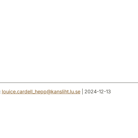
:
louice.cardell_hepp
@
kansliht.lu
.
se
| 2024-12-13