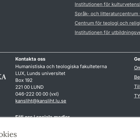
Institutionen för kulturveten
Språk- och litteraturcentrum
Centrum för teologi och reli
Institutionen för utbildnings
Kontakta oss
Ge
Humanistiska och teologiska fakulteterna
Om
LUX, Lunds universitet
Be
Box 192
Ti
221 00 LUND
046-222 00 00 (vxl)
TY
kansliht
@
kansliht.lu
.
se
Följ oss i sociala medier
Facebook
Youtube
okies