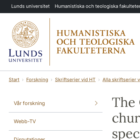
Hoppa till huvudinnehåll
Lunds universitet
Humanistiska och teologiska fakultete
Start
Forskning
Skriftserier vid HT
Alla skriftserier 
The 
Vår forskning
chur
Webb-TV
spec
Disputationer