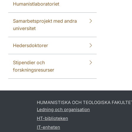
Humanistlaboratoriet
Samarbetsprojekt med andra
universitet
Hedersdoktorer
Stipendier och
forskningsresurser
HUMANISTISKA OCH TEOLOGISKA FAKULTE
Ledning och organisation
HT-biblioteken
IT-enheten