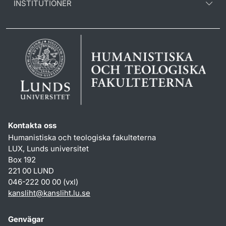
INSTITUTIONER
Kontakta oss
Humanistiska och teologiska fakulteterna
LUX, Lunds universitet
Box 192
221 00 LUND
046-222 00 00 (vxl)
kansliht
@
kansliht.lu
.
se
Genvägar