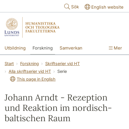
Hoppa till huvudinnehåll
Sök
English website
Utbildning
Forskning
Samverkan
Mer
Kontakt
Om fakulteterna
Start
Forskning
Skriftserier vid HT
Alla skriftserier vid HT
Serie
This page in English
Johann Arndt - Rezeption
und Reaktion im nordisch-
baltischen Raum