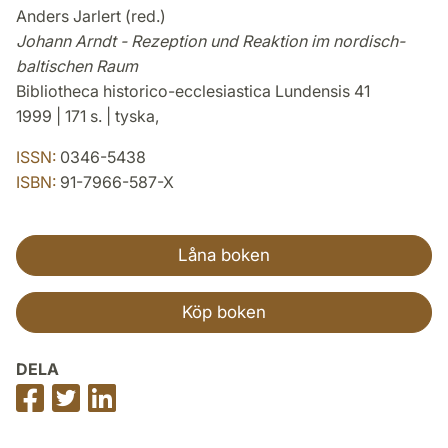
Anders Jarlert (red.)
Johann Arndt - Rezeption und Reaktion im nordisch-
baltischen Raum
Bibliotheca historico-ecclesiastica Lundensis 41
1999 | 171 s. | tyska,
ISSN:
0346-5438
ISBN:
91-7966-587-X
Låna boken
Köp boken
DELA
Dela
Dela
Dela
på
på
på
Facebook
Twitter
LinkedIn