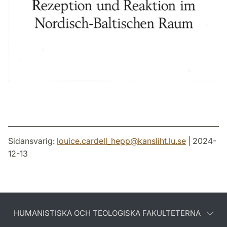
Sidansvarig:
louice.cardell_hepp
@
kansliht.lu
.
se
| 2024-
12-13
HUMANISTISKA OCH TEOLOGISKA FAKULTETERNA