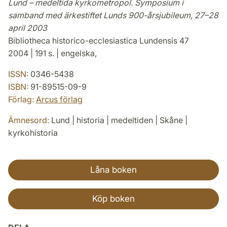
Lund – medeltida kyrkometropol. Symposium i
samband med ärkestiftet Lunds 900-årsjubileum, 27–28
april 2003
Bibliotheca historico-ecclesiastica Lundensis 47
2004 | 191 s. | engelska,
ISSN:
0346-5438
ISBN:
91-89515-09-9
Förlag:
Arcus förlag
Ämnesord:
Lund | historia | medeltiden | Skåne |
kyrkohistoria
Låna boken
Köp boken