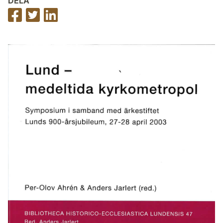
DELA
Dela
Dela
Dela
på
på
på
Facebook
Twitter
LinkedIn