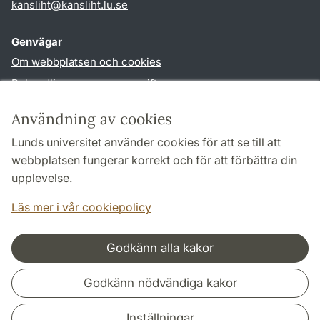
kansliht
@
kansliht.lu
.
se
Genvägar
Om webbplatsen och cookies
Behandling av personuppgifter
Tillgänglighetsredogörelse
Användning av cookies
TYPO3-login
Lunds universitet använder cookies för att se till att
webbplatsen fungerar korrekt och för att förbättra din
Följ oss i sociala medier
upplevelse.
Facebook
Youtube
Läs mer i vår cookiepolicy
Godkänn alla kakor
Samarbeten och nätverk
Godkänn nödvändiga kakor
Inställningar