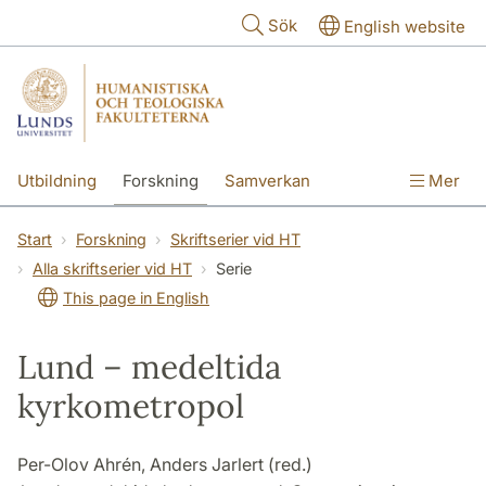
Hoppa till huvudinnehåll
Sök
English website
Utbildning
Forskning
Samverkan
Mer
Kontakt
Om fakulteterna
Start
Forskning
Skriftserier vid HT
Alla skriftserier vid HT
Serie
This page in English
Lund – medeltida
kyrkometropol
Per-Olov Ahrén, Anders Jarlert (red.)