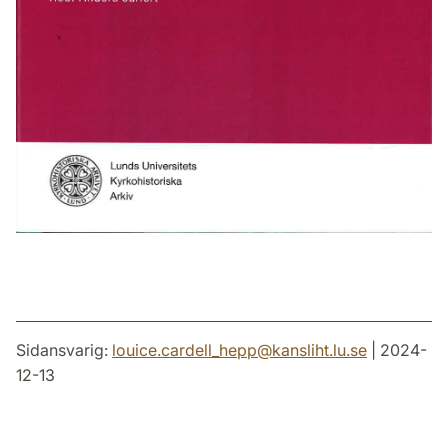
Sidansvarig:
louice.cardell_hepp
@
kansliht.lu
.
se
| 2024-
12-13