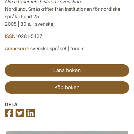
Om r-fonemets historia i svenskan
Nordlund. Småskrifter från Institutionen för nordiska
språk i Lund 25
2005 | 80 s. | svenska,
ISSN:
0281-5427
Ämnesord:
svenska språket | fonem
Låna boken
Köp boken
DELA
Dela
Dela
Dela
på
på
på
Facebook
Twitter
LinkedIn