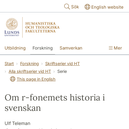
Hoppa till huvudinnehåll
Sök
English website
Utbildning
Forskning
Samverkan
Mer
Kontakt
Om fakulteterna
Start
Forskning
Skriftserier vid HT
Alla skriftserier vid HT
Serie
This page in English
Om r-fonemets historia i
svenskan
Ulf Teleman