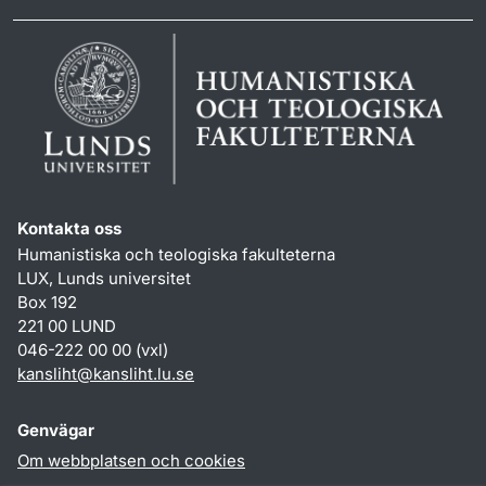
Kontakta oss
Humanistiska och teologiska fakulteterna
LUX, Lunds universitet
Box 192
221 00 LUND
046-222 00 00 (vxl)
kansliht
@
kansliht.lu
.
se
Genvägar
Om webbplatsen och cookies