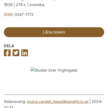
1939 | 274 s. | svenska,
ISSN:
0347-1772
Låna boken
DELA
Dela
Dela
Dela
på
på
på
Facebook
Twitter
LinkedIn
Sidansvarig:
louice.cardell_hepp
@
kansliht.lu
.
se
| 2024-
12-13