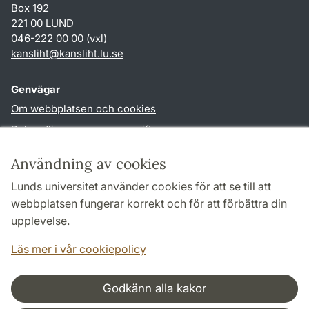
Box 192
221 00 LUND
046-222 00 00 (vxl)
kansliht
@
kansliht.lu
.
se
Genvägar
Om webbplatsen och cookies
Behandling av personuppgifter
Tillgänglighetsredogörelse
Användning av cookies
TYPO3-login
Lunds universitet använder cookies för att se till att
webbplatsen fungerar korrekt och för att förbättra din
Följ oss i sociala medier
upplevelse.
Facebook
Youtube
Läs mer i vår cookiepolicy
Godkänn alla kakor
Samarbeten och nätverk