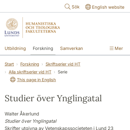
Hoppa till huvudinnehåll
Sök
English website
Utbildning
Forskning
Samverkan
Mer
Kontakt
Om fakulteterna
Start
Forskning
Skriftserier vid HT
Alla skriftserier vid HT
Serie
This page in English
Studier över Ynglingatal
Walter Åkerlund
Studier över Ynglingatal
Skrifter utgivna av Vetenskapssocieteten i Lund 23