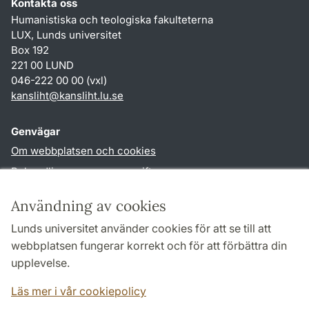
Kontakta oss
Humanistiska och teologiska fakulteterna
LUX, Lunds universitet
Box 192
221 00 LUND
046-222 00 00 (vxl)
kansliht
@
kansliht.lu
.
se
Genvägar
Om webbplatsen och cookies
Behandling av personuppgifter
Tillgänglighetsredogörelse
Användning av cookies
TYPO3-login
Lunds universitet använder cookies för att se till att
webbplatsen fungerar korrekt och för att förbättra din
Följ oss i sociala medier
upplevelse.
Facebook
Youtube
Läs mer i vår cookiepolicy