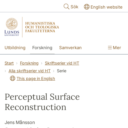
Hoppa till huvudinnehåll
Sök
English website
Utbildning
Forskning
Samverkan
Mer
Kontakt
Om fakulteterna
Start
Forskning
Skriftserier vid HT
Alla skriftserier vid HT
Serie
This page in English
Perceptual Surface
Reconstruction
Jens Månsson