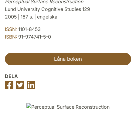
Perceptual Surface Reconstruction
Lund University Cognitive Studies 129
2005 | 167 s. | engelska,
ISSN:
1101-8453
ISBN:
91-974741-5-0
Låna boken
DELA
Dela
Dela
Dela
på
på
på
Facebook
Twitter
LinkedIn