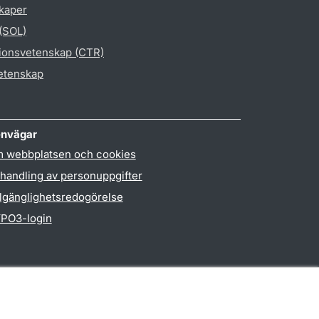
skaper
 (SOL)
gionsvetenskap (CTR)
vetenskap
nvägar
 webbplatsen och cookies
handling av personuppgifter
llgänglighetsredogörelse
PO3-login