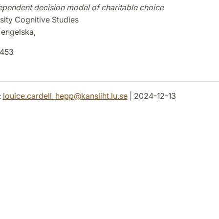
dependent decision model of charitable choice
sity Cognitive Studies
| engelska,
8453
:
louice.cardell_hepp
@
kansliht.lu
.
se
| 2024-12-13