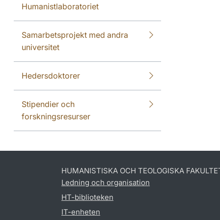
Humanistlaboratoriet
Samarbetsprojekt med andra
universitet
Hedersdoktorer
Stipendier och
forskningsresurser
HUMANISTISKA OCH TEOLOGISKA FAKULTE
Ledning och organisation
HT-biblioteken
IT-enheten