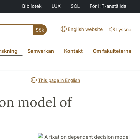
Bibliotek
LUX
SOL
För HT-anställda
English website
Lyssna
Sök
rskning
Samverkan
Kontakt
Om fakulteterna
This page in English
ion model of