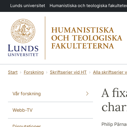
Hoppa till huvudinnehåll
Lunds universitet
Humanistiska och teologiska fakultete
Start
Forskning
Skriftserier vid HT
Alla skriftserier 
A fi
Vår forskning
char
Webb-TV
Philip Pärn
Disputationer