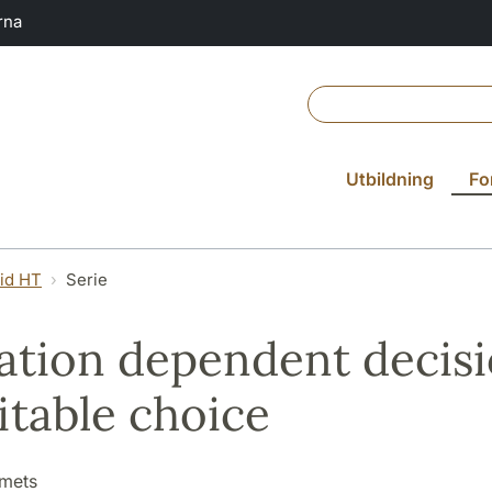
rna
Utbildning
Fo
vid HT
Serie
xation dependent decis
itable choice
amets