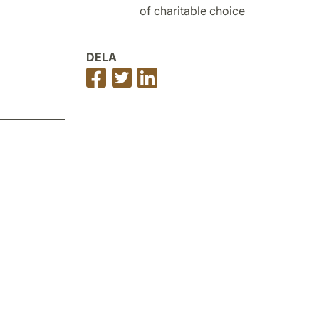
DELA
Dela
Dela
Dela
på
på
på
Facebook
Twitter
LinkedIn