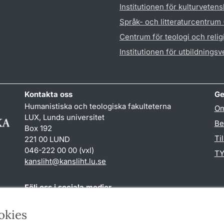
Institutionen för kulturveten
Språk- och litteraturcentrum
Centrum för teologi och reli
Institutionen för utbildnings
Kontakta oss
Ge
Humanistiska och teologiska fakulteterna
Om
LUX, Lunds universitet
Be
Box 192
Ti
221 00 LUND
046-222 00 00 (vxl)
TY
kansliht
@
kansliht.lu
.
se
Följ oss i sociala medier
Facebook
Youtube
okies