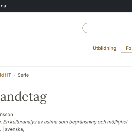
rna
Utbildning
Fo
vid HT
Serie
t andetag
ansson
ag. En kulturanalys av astma som begränsning och möjlighet
. | svenska,