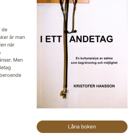
r de
isker är man
len när
h
änser. Men
detag
m beroende
Låna boken