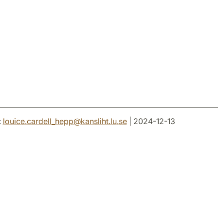
:
louice.cardell_hepp
@
kansliht.lu
.
se
| 2024-12-13