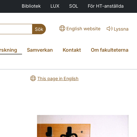
Bibliotek
LUX
SOL
För HT-anställda
English website
Lyssna
Sök
rskning
Samverkan
Kontakt
Om fakulteterna
This page in English