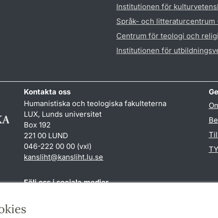
Institutionen för kulturveten
Språk- och litteraturcentrum
Centrum för teologi och reli
Institutionen för utbildnings
Kontakta oss
Ge
Humanistiska och teologiska fakulteterna
Om
LUX, Lunds universitet
Be
Box 192
Ti
221 00 LUND
046-222 00 00 (vxl)
TY
kansliht
@
kansliht.lu
.
se
Följ oss i sociala medier
Facebook
Youtube
okies