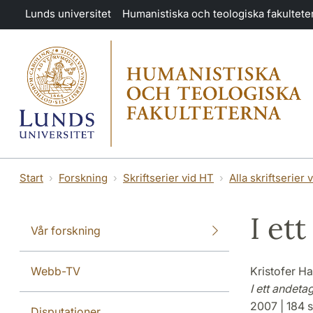
Hoppa till huvudinnehåll
Lunds universitet
Humanistiska och teologiska fakultete
Start
Forskning
Skriftserier vid HT
Alla skriftserier 
I et
Vår forskning
Webb-TV
Kristofer H
I ett andet
2007 | 184 s
Disputationer