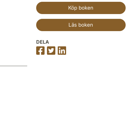
Köp boken
Läs boken
DELA
Dela
Dela
Dela
på
på
på
Facebook
Twitter
LinkedIn