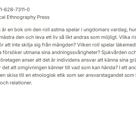
1-628-7311-0
cal Ethnography Press
g är en bok om den roll astma spelar i ungdomars vardag, hu
ästra den och leva ett liv så likt andras som möjligt. Vilka r
 för att inte skilja sig från mängden? Vilken roll spelar läkemed
försöker utmana sina andningssvårigheter? Sjukvården oc
retagen anser att det är individens ansvar att känna sina gr
är det att omgivningen känner till vad som kan hända? I ett an
en skiss till en etnologisk etik som ser ansvarstagandet so
 och relationer.