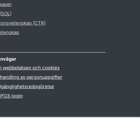
skaper
 (SOL)
gionsvetenskap (CTR)
vetenskap
nvägar
 webbplatsen och cookies
handling av personuppgifter
llgänglighetsredogörelse
PO3-login