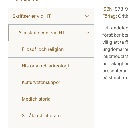
ISBN:
978-9
Skriftserier vid HT
Förlag:
Criti
I ett andeta
Alla skriftserier vid HT
försöker bem
villig att ta
Filosofi och religion
ungdomarna 
läkemedelsfö
hur viktigt 
Historia och arkeologi
presenterar 
på situation
Kulturvetenskaper
Mediehistoria
Språk och litteratur