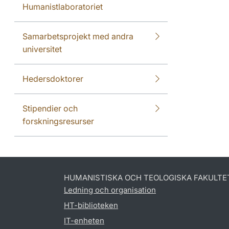
Humanistlaboratoriet
Samarbetsprojekt med andra
universitet
Hedersdoktorer
Stipendier och
forskningsresurser
HUMANISTISKA OCH TEOLOGISKA FAKULTE
Ledning och organisation
HT-biblioteken
IT-enheten