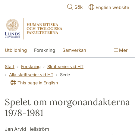
Hoppa till huvudinnehåll
Sök
English website
Utbildning
Forskning
Samverkan
Mer
Kontakt
Om fakulteterna
Start
Forskning
Skriftserier vid HT
Alla skriftserier vid HT
Serie
This page in English
Spelet om morgonandakterna
1978-1981
Jan Arvid Hellström