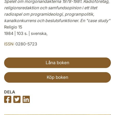
Spelet om morgonandakterna 1978-1981. Radioföretag,
religionsredaktion och samfundsopinion i ett litet
radiospel om programideologi, programpolitik,
kanalkonkurrens och beslutsfunktioner. En "case study"
Religio 15
1984 | 103 s. | svenska,
ISSN:
0280-5723
Låna boken
Köp boken
DELA
Dela
Dela
Dela
på
på
på
Facebook
Twitter
LinkedIn