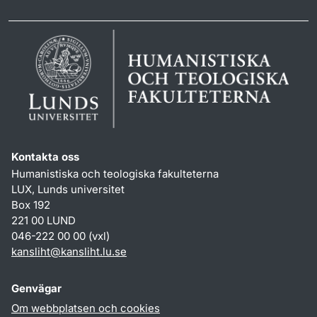
Kontakta oss
Humanistiska och teologiska fakulteterna
LUX, Lunds universitet
Box 192
221 00 LUND
046-222 00 00 (vxl)
kansliht
@
kansliht.lu
.
se
Genvägar
Om webbplatsen och cookies